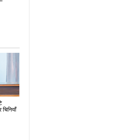
े
र चिनियाँ