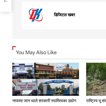
t
n
डिजिटल खबर
a
v
i
g
You May Also Like
a
t
i
o
n
नाफामा जान थाले सरकारी स्वामित्वका उद्योग
राष्ट्रिय भू स