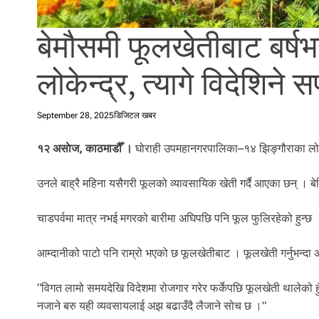
l
i
बेमौसमी फूलखेतीबाट बर्ष
.
लोकेन्द्र, त्यागे विदेशिने 
September 28, 2025
डिजिटल खबर
१२ असाेज, काठमाडौँ ।
घोराही उपमहानगरपालिका–१४ झिङ्गौराका लोक
उनले बाह्रै महिना यसैगरी फूलको व्यावसायिक खेती गर्दै आएका छन् । ब
चाडपर्वमा मात्र नभई मगरको बारीमा अघिपछि पनि फूल फुलिरहेको हुन्छ ।
आम्दानीको पाटो पनि राम्रो भएको छ फूलखेतीबाट । फूलखेती गर्नुभन्दा
“विगत लामो समयदेखि विदेशमा रोजगार गरेर फर्केपछि फूलखेती थालेको हुँ
नजाने बरु यही व्यवसायलाई अझ बढाउँदै लैजाने सोच छ ।”