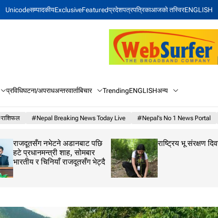
Unicode
सम्पादकीय
Exclusive
Featured
प्रदेश
पत्रपत्रिका
आजकाे तस्विर
ENGLISH
बिचार
अन्य
प्रविधि
घटना/अपराध
अन्तरवार्ता
Trending
ENGLISH
राशिफल
#Nepal Breaking News Today Live
#Nepal’s No 1 News Portal
राजदूतसँग नभेटने अडानबाट पछि
राष्ट्रिय भू संरक्षण दि
हटे प्रधानमन्त्री शाह, सोमबार
भारतीय र चिनियाँ राजदूतसँग भेट्दै