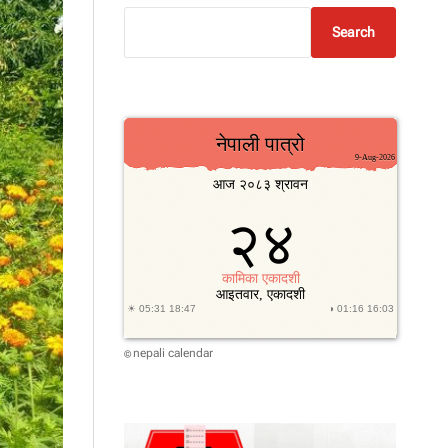
Search
nepali calendar
©