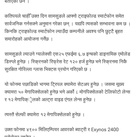
बताएको छैन ।
कतिपयले चाहीँ उक्त दिन सामसुङले आफ्नो ट्राइफोल्ड स्मार्टफोन समेत
सार्वजनिक गर्नसक्ने अनुमान गरेका छन् । यद्यपि त्यसको सम्भावना कम छ ।
किनकि ट्राइफोल्ड स्मार्टफोन ल्याउँदा कम्पनीले अवश्य पनि छुट्टै बृहत
समारोहको आयोजना गर्नेछ ।
सामसुङले ल्याउने ग्यालेक्सी एस२५ एफईमा ६.७ इन्चको डाइनामिक एमोलेड
डिस्प्ले हुनेछ । स्क्रिनको रिफ्रेस रेट १२० हर्ज हुनेछ भने स्क्रिनमा निकै
सुरक्षित गोरिल्ला ग्लास भिक्टस प्रयोग गरिएको छ ।
यो फोनमा पछाडिको भागमा ट्रिपल क्यामेरा सेटअप हुनेछ । जसमा मूख्य
क्यामरा ५० मेगापिक्सेलको हुनेछ भने अर्को ८ मोगपिक्सेलको टेलिफोटो लेन्स
र १२ मेगापिक्ृेलको अल्ट्रा वाइड एंगल लेन्स हुनेछ ।
त्यस्तै सेल्फी क्यामेरा १२ मेगापिक्सेलको हुनेछ ।
उक्त फोनमा ४९०० मिलिएम्पियर आवरको ब्याट्री र Exynos 2400