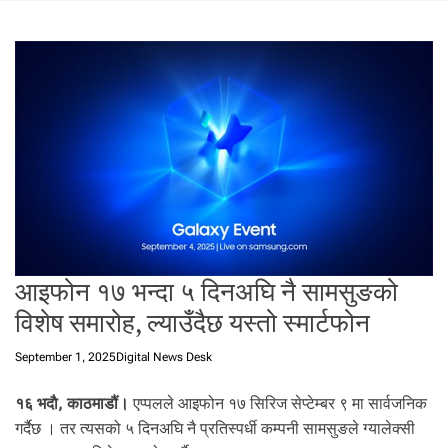
t
a
l
f
r
o
m
N
e
p
a
l
i
आइफोन १७ भन्दा ५ दिनअघि नै सामसुङको
n
विशेष समारोह, ल्याउँदैछ यस्तो स्मार्टफोन
N
e
September 1, 2025
Digital News Desk
p
a
१६ भदाै, काठमाडौं।
एप्पलले आइफोन १७ सिरिज सेप्टेम्बर ९ मा सार्वजनिक
l
गर्दैछ । तर त्यसको ५ दिनअघि नै प्रतिस्पर्धी कम्पनी सामसुङले ग्यालेक्सी
i