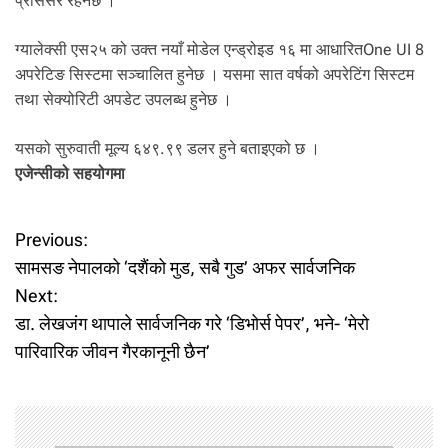
प्रोसेसर रहनेछ ।
ग्यालेक्सी एस२५ को उक्त नयाँ मोडेल एन्ड्रोइड १६ मा आधारितOne UI 8
अपरेटिङ सिस्टमा सञ्चालित हुनेछ । यसमा सात वर्षको अपरेटिंग सिस्टम
तथा सेक्योरिटी अपडेट उपलब्ध हुनेछ ।
यसको सुरुवाती मूल्य ६४९.९९ डलर हुने बताइएको छ ।
एजेन्सीको सहयोगमा
P
Previous:
सामसङ नेपालको ‘दशैंको मुड, सबै गुड’ अफर सार्वजनिक
o
Next:
डा. लेखजंग थापाले सार्वजनिक गरे ‘डिभोर्स पेपर’, भने- ‘मेरो
s
पारिवारिक जीवन गैरकानूनी छैन’
t
n