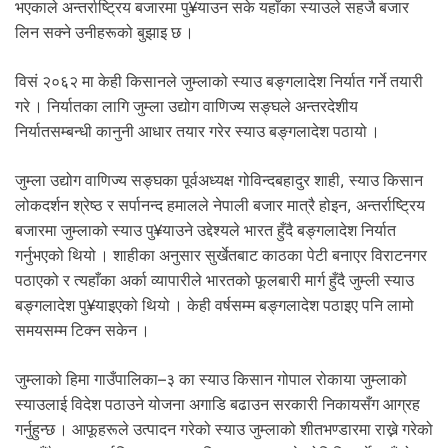
.
भएकाले अन्तर्राष्ट्रिय बजारमा पु¥याउन सके यहाँका स्याउले सहजै बजार
लिन सक्ने उनीहरूको बुझाइ छ ।
विसं २०६२ मा केही किसानले जुम्लाको स्याउ बङ्गलादेश निर्यात गर्ने तयारी
गरे । निर्यातका लागि जुम्ला उद्योग वाणिज्य सङ्घले अन्तरदेशीय
निर्यातसम्बन्धी कानुनी आधार तयार गरेर स्याउ बङ्गलादेश पठायो ।
जुम्ला उद्योग वाणिज्य सङ्घका पूर्वअध्यक्ष गोविन्दबहादुर शाही, स्याउ किसान
लोकदर्शन श्रेष्ठ र सर्पानन्द हमालले नेपाली बजार मात्रै होइन, अन्तर्राष्ट्रिय
बजारमा जुम्लाको स्याउ पु¥याउने उद्देश्यले भारत हुँदै बङ्गलादेश निर्यात
गर्नुभएको थियो । शाहीका अनुसार सुर्खेतबाट काठका पेटी बनाएर विराटनगर
पठाएको र त्यहाँका अर्का व्यापारीले भारतको फूलबारी मार्ग हुँदै जुम्ली स्याउ
बङ्गलादेश पु¥याइएको थियो । केही वर्षसम्म बङ्गलादेश पठाइए पनि लामो
समयसम्म टिक्न सकेन ।
जुम्लाको हिमा गाउँपालिका–३ का स्याउ किसान गोपाल रोकाया जुम्लाको
स्याउलाई विदेश पठाउने योजना अगाडि बढाउन सरकारी निकायसँग आग्रह
गर्नुहुन्छ । आफूहरूले उत्पादन गरेको स्याउ जुम्लाको शीतभण्डारमा राख्ने गरेको