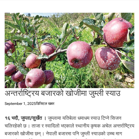
t
a
l
f
r
o
m
N
e
p
a
l
i
अन्तर्राष्ट्रिय बजारको खोजीमा जुम्ली स्याउ
n
N
September 1, 2025
डिजिटल खबर
e
p
१६ भदौ, जुम्ला/सुर्खेत ।
जुम्लामा यतिबेला धमाधम स्याउ टिप्ने सिजन
a
चलिरहेको छ । ताजा र स्वादिलो भएकाले स्थानीय कृषक अचेल अन्तर्राष्ट्रिय
l
बजारको खोजीमा छन् । नेपाली बजारमा पनि जुम्ली स्याउको उच्च माग
i