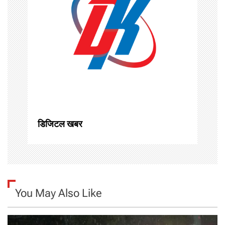
i
g
a
t
i
o
डिजिटल खबर
n
You May Also Like