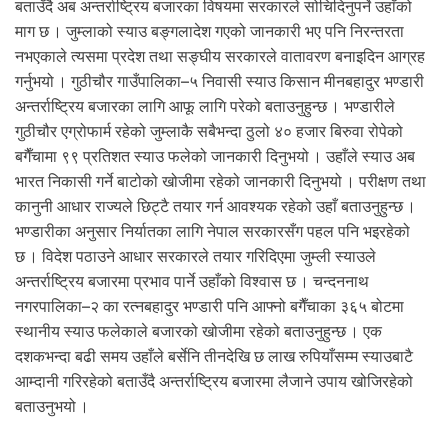
बताउँदै अब अन्तर्राष्ट्रिय बजारका विषयमा सरकारले सोचिदिनुपर्ने उहाँको
माग छ । जुम्लाको स्याउ बङ्गलादेश गएको जानकारी भए पनि निरन्तरता
नभएकाले त्यसमा प्रदेश तथा सङ्घीय सरकारले वातावरण बनाइदिन आग्रह
गर्नुभयो । गुठीचौर गाउँपालिका–५ निवासी स्याउ किसान मीनबहादुर भण्डारी
अन्तर्राष्ट्रिय बजारका लागि आफू लागि परेको बताउनुहुन्छ । भण्डारीले
गुठीचौर एग्रोफार्म रहेको जुम्लाकै सबैभन्दा ठुलो ४० हजार बिरुवा रोपेको
बगैँचामा ९९ प्रतिशत स्याउ फलेको जानकारी दिनुभयो । उहाँले स्याउ अब
भारत निकासी गर्ने बाटोको खोजीमा रहेको जानकारी दिनुभयो । परीक्षण तथा
कानुनी आधार राज्यले छिट्टै तयार गर्न आवश्यक रहेको उहाँ बताउनुहुन्छ ।
भण्डारीका अनुसार निर्यातका लागि नेपाल सरकारसँग पहल पनि भइरहेको
छ । विदेश पठाउने आधार सरकारले तयार गरिदिएमा जुम्ली स्याउले
अन्तर्राष्ट्रिय बजारमा प्रभाव पार्ने उहाँको विश्वास छ । चन्दननाथ
नगरपालिका–२ का रत्नबहादुर भण्डारी पनि आफ्नो बगैँचाका ३६५ बोटमा
स्थानीय स्याउ फलेकाले बजारको खोजीमा रहेको बताउनुहुन्छ । एक
दशकभन्दा बढी समय उहाँले बर्सेनि तीनदेखि छ लाख रुपियाँसम्म स्याउबाटै
आम्दानी गरिरहेको बताउँदै अन्तर्राष्ट्रिय बजारमा लैजाने उपाय खोजिरहेको
बताउनुभयो ।