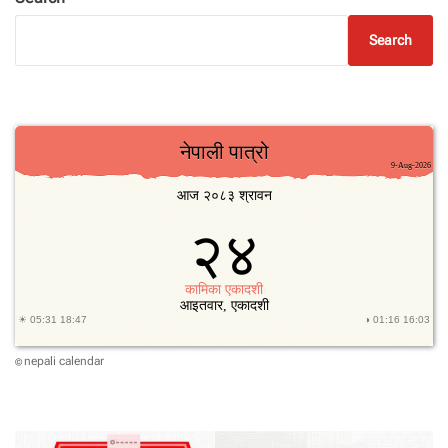
Search
nepali calendar
©