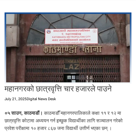
t
a
l
f
r
o
m
N
e
p
a
l
i
महानगरको छात्रवृत्ति चार हजारले पाउने
n
N
July 21, 2025
Digital News Desk
e
p
०५ साउन, काठमाडौं।
काठमाडौँ महानगरपालिकाले कक्षा ११ र १२ मा
a
छात्रवृत्ति कोटामा अध्ययन गर्न इच्छुक विद्यार्थीका लागि सञ्चालन गरेको
l
प्रवेश परीक्षामा १० हजार ८६७ जना विद्यार्थी उत्तीर्ण भएका छन् ।
i