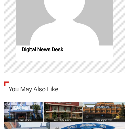
a
t
i
o
Digital News Desk
n
You May Also Like