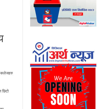
य
 र कलेजहरु
ऐन छिटो