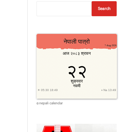
Search
nepali calendar
©