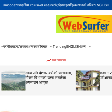
Unicode
सम्पादकीय
Exclusive
Featured
प्रदेश
पत्रपत्रिका
आजकाे तस्विर
ENGLISH
बिचार
अन्य
प्रविधि
घटना/अपराध
अन्तरवार्ता
Trending
ENGLISH
TRENDING
आज पनि देशभर वर्षाको सम्भावना,
कक्षा १२ को मौका परीक
मौसम विभागको उच्च सतर्कता
परीक्षाफल प्रकाशित
अपनाउन आग्रह