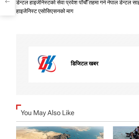
डेन्टल हाइजेनिस्टको सेवा प्रवेश पाँचौँ तहमा गर्न नेपाल डेन्टल सा
o
हाइजेनिस्ट एसोसिएसनको माग
s
t
n
a
डिजिटल खबर
v
i
g
You May Also Like
a
t