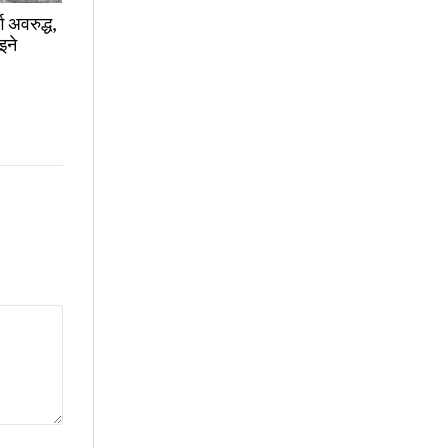
ग अवरुद्ध,
इने