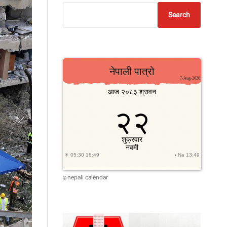
Search
nepali calendar
©