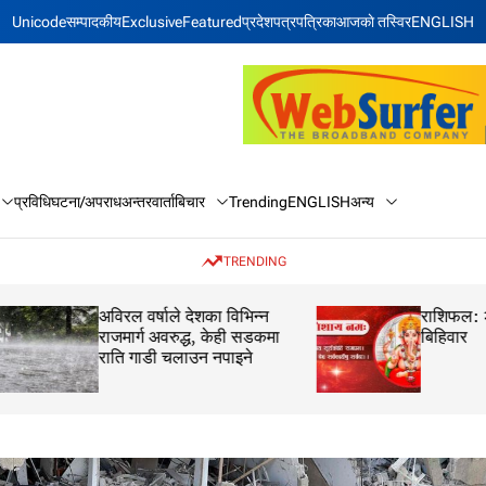
Unicode
सम्पादकीय
Exclusive
Featured
प्रदेश
पत्रपत्रिका
आजकाे तस्विर
ENGLISH
बिचार
अन्य
प्रविधि
घटना/अपराध
अन्तरवार्ता
Trending
ENGLISH
TRENDING
अविरल वर्षाले देशका विभिन्न
राशिफल: २१ साउन 
राजमार्ग अवरुद्ध, केही सडकमा
बिहिवार
राति गाडी चलाउन नपाइने