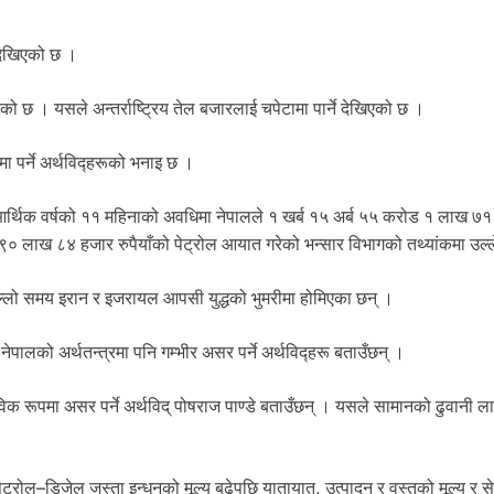
ने देखिएको छ ।
ण गरिएको छ । यसले अन्तर्राष्ट्रिय तेल बजारलाई चपेटामा पार्ने देखिएको छ ।
मा पर्ने अर्थविद्हरूको भनाइ छ ।
। चालु आर्थिक वर्षको ११ महिनाको अवधिमा नेपालले १ खर्ब १५ अर्ब ५५ करोड १ लाख ७
९० लाख ८४ हजार रुपैयाँको पेट्रोल आयात गरेको भन्सार विभागको तथ्यांकमा उल
छिल्लो समय इरान र इजरायल आपसी युद्धको भुमरीमा होमिएका छन् ।
े नेपालको अर्थतन्त्रमा पनि गम्भीर असर पर्ने अर्थविद्हरू बताउँछन् ।
ाभाविक रूपमा असर पर्ने अर्थविद् पोषराज पाण्डे बताउँछन् । यसले सामानको ढुवानी 
 पेट्रोल–डिजेल जस्ता इन्धनको मूल्य बढेपछि यातायात, उत्पादन र वस्तुको मूल्य र स