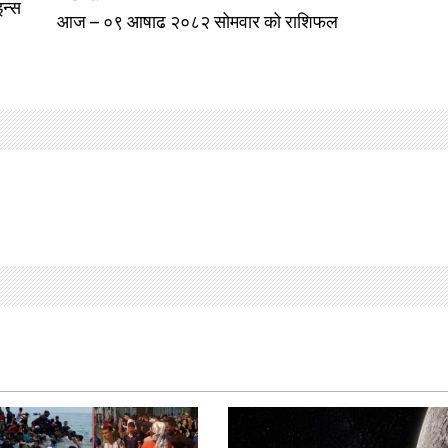
इन्स
आज – ०९ आषाढ २०८२ सोमवार को राशिफल