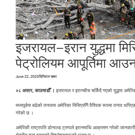
l
i
.
इजरायल–इरान युद्धमा मिस
पेट्रोलियम आपूर्तिमा आ
June 22, 2025
डिजिटल खबर
०८ असार, काठमाडौँ ।
इजरायल र इरानबीच चर्किंदै गएको युद्धमा अमे
मध्यपूर्वमा बढेको तनावमा अमेरिका मिसिएसँगै वैश्विक रूपमा तनाव थपि
गरेको छ ।
अमेरिकी राष्ट्रपति डोनाल्ड ट्रम्पले इरानमाथि आक्रमण गरेको जानका