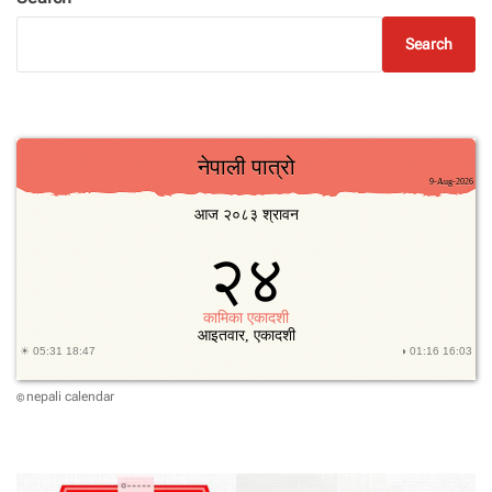
Search
nepali calendar
©