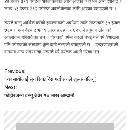
४७ हजार ३९९ पर्यटक अवलोकनका लागि आएका थिए भने अन्य देशबाट १
लाख ५३ हजार २६२ पर्यटक अवलोकनका लागि आएका बताइएको छ ।
त्यस्तै चालु आर्थिक वर्षको हालसम्मको अवधिमा सार्क राष्ट्रबाट ३५ हजार
७८५ र अन्य देशबाट भने १ लाख ४५ हजार ६२५ ले हनुमान ढोकाको
अवलोकन गरिसकेका छन् । विगतको वर्षमा जस्तो नभई यस वर्ष वैशाखमा
पनि पर्यटकको संख्यामा कुनै कमी नभएको बताइएको छ । इन्द्रजात्राको
समयमा अन्य समयभन्दा अत्यन्तै धेरै पर्यटक आउने गरेका छन् ।
P
Previous:
‘व्यवसायीलाई सुन सिफारिस गर्दा संघले शुल्क नलिनू’
o
Next:
फोहोरजन्य वस्तु बेचेर १४ लाख आम्दानी
s
t
n