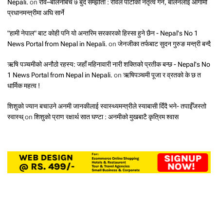
Nepali.
on
रवि–बालेनबिच ७ बुँदे सम्झौता : रविले पार्टीको नेतृत्व गर्ने, बालेनलाई आगामी
प्रधानमन्त्रीमा अघि सार्ने
"हामी नेपाल" बाट कोही पनि यो अन्तरिम सरकारको हिस्सा हुने छैन - Nepal's No 1
News Portal from Nepal in Nepali.
on
जेनजीका तर्फबाट सुदन गुरुङ मन्त्री बन्दै
ऋषि पञ्चमीको अनौठो रहस्य: जहाँ महिनावारी नारी शक्तिको प्रतीक बन्छ - Nepal's No
1 News Portal from Nepal in Nepali.
on
ऋषिपञ्चमी पूजा र व्रतको के छ त
धार्मिक महत्व !
शिशुको ज्यान बचाउने अनमी जानकीलाई स्वास्थ्यमन्त्रीले स्याबासी दिँदै भने- तपाईँजस्तो
स्वास्थ्
on
शिशुको प्राण रक्षार्थ सात घण्टा : अनमीको मुखबाटै कृत्रिम श्वास