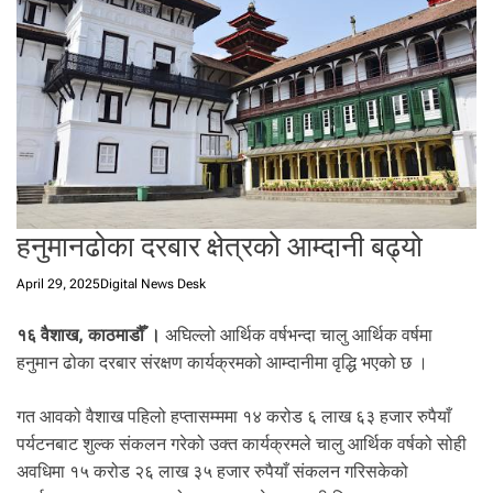
t
a
l
f
r
o
m
N
e
p
हनुमानढोका दरबार क्षेत्रको आम्दानी बढ्यो
a
l
April 29, 2025
Digital News Desk
i
n
१६ वैशाख, काठमाडौँ ।
अघिल्लो आर्थिक वर्षभन्दा चालु आर्थिक वर्षमा
N
हनुमान ढोका दरबार संरक्षण कार्यक्रमको आम्दानीमा वृद्धि भएको छ ।
e
p
गत आवको वैशाख पहिलो हप्तासम्ममा १४ करोड ६ लाख ६३ हजार रुपैयाँ
a
पर्यटनबाट शुल्क संकलन गरेको उक्त कार्यक्रमले चालु आर्थिक वर्षको सोही
l
अवधिमा १५ करोड २६ लाख ३५ हजार रुपैयाँ संकलन गरिसकेको
i