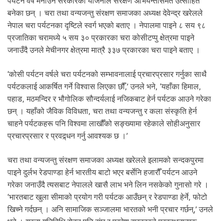
पर्यटन वर्ष मनाउने सरकारको योजनाले संरक्षण अभियन्तासमेत उत्साहित
बनेका छन् । चरा तथा वन्यजन्तु संरक्षण समाजका अध्यक्ष देवेन्द्र खरेलले
नेपाल चरा पर्यटनका दृष्टिले स्वर्ग भएको बताए । नेपालमा पाइने ८ सय ९८
प्रजातिका चरामध्ये ५ सय ३० प्रकारका चरा कोसीटप्पु क्षेत्रमा पाइने
जनाउँदै उनले मेचीनगर क्षेत्रमा मात्रै ३३७ प्रकारका चरा पाइने बताए ।
‘कोसी पर्यटन वर्षले चरा पर्यटनको सम्भावनालाई प्रचारप्रसार गर्नुका साथै
पर्यटकलाई आकर्षित गर्ने विश्वास लिएका छौँ,’ उनले भने, ‘यहाँका हिमाल,
पहाड, मठमन्दिर र भौगोलिक सौन्दर्यलाई नजिकबाट हेर्न पर्यटक आउने गरेका
छन् । यहाँको जैविक विविधता, चरा तथा वन्यजन्तु र कला संस्कृति हेर्न
चाहने पर्यटकहरू पनि विश्वमा लाखौँको सङ्ख्यामा रहेकाले सोहीअनुसार
प्रचारप्रसार र प्रवद्र्धन गर्नु आवश्यक छ ।’
चरा तथा वन्यजन्तु संरक्षण समाजका अध्यक्ष खरेलले इलामको सन्दकपुरमा
पाइने दुर्लभ रेडपाण्डा हेर्न भारतीय बाटो भएर बर्सेनि हजारौँ पर्यटन आउने
गरेका जनाउँदै त्यसबाट नेपालले खासै लाभ भने लिन नसकेको गुनासो गरे ।
‘भारतबाट खुला सीमाको प्रयोग गरी पर्यटक आउँछन् र रेडपाण्डा हेर्ने, फोटो
खिच्ने गर्दछन् । अनि सामाजिक सञ्जालमा भारतको भनी प्रचार गर्छन्,’ उनले