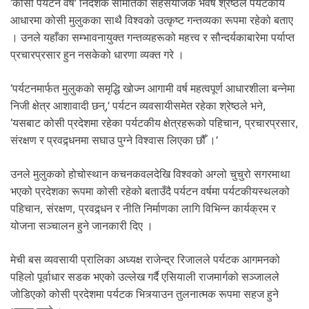
‘कोसी पर्यटन वर्ष’ निर्देशक समितिका सहसंयोजक भवष श्रेष्ठले पर्यटकीय
.
आधारमा कोसी मुलुकका साथै विश्वको उत्कृष्ट गन्तव्यका रूपमा रहेको बताए
। उनले यहाँका सम्भावनायुक्त गन्तव्यहरूको महत्त्व र सौन्दर्यकाबारेमा पर्याप्त
प्रचारप्रसार हुन नसकेको धारणा व्यक्त गरे ।
‘पर्यटनमार्फत मुलुकको समृद्धि खोज्न आगामी वर्ष महत्वपूर्ण आधारशीला बन्नेमा
निजी क्षेत्र आशावादी छन्,’ पर्यटन व्यवसायीसमेत रहेका श्रेष्ठले भने,
‘यसबाट कोसी प्रदेशमा रहेका पर्यटकीय क्षेत्रहरूको पहिचान, प्रचारप्रसार,
संरक्षण र प्रवद्र्धनमा सघाउ पुग्ने विश्वास लिएका छौँ ।’
उनले मुलुकको होचोस्थान कचनकवलदेखि विश्वको अग्लो चुचुरो सगरमाथा
भएको प्रदेशका रूपमा कोसी रहेको बताउँदै पर्यटन वर्षमा पर्यटकीयस्थलको
पहिचान, संरक्षण, प्रवद्र्धन र नीति निर्माणका लागि विभिन्न कार्यक्रम र
योजना सञ्चालन हुने जानकारी दिए ।
मेची बस व्यवसायी प्रालिका अध्यक्ष राजेन्द्र रिजालले पर्यटक आगमनको
पहिलो पूर्वाधार सडक भएको उल्लेख गर्दै एसियाली राजमार्गको सञ्जालले
जोडिएको कोसी प्रदेशमा पर्यटक भित्र्याउन तुलनात्मक रूपमा सहज हुने