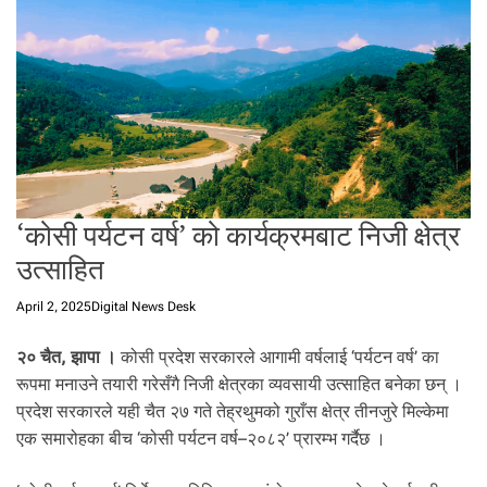
t
a
l
f
r
o
m
N
e
‘कोसी पर्यटन वर्ष’ को कार्यक्रमबाट निजी क्षेत्र
p
a
उत्साहित
l
i
April 2, 2025
Digital News Desk
n
N
२० चैत, झापा ।
कोसी प्रदेश सरकारले आगामी वर्षलाई ‘पर्यटन वर्ष’ का
e
रूपमा मनाउने तयारी गरेसँगै निजी क्षेत्रका व्यवसायी उत्साहित बनेका छन् ।
p
प्रदेश सरकारले यही चैत २७ गते तेह्रथुमको गुराँस क्षेत्र तीनजुरे मिल्केमा
a
एक समारोहका बीच ‘कोसी पर्यटन वर्ष–२०८२’ प्रारम्भ गर्दैछ ।
l
i