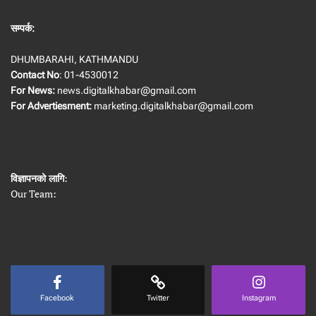
सम्पर्क:
DHUMBARAHI, KATHMANDU
Contact No
: 01-4530012
For News:
news.digitalkhabar@gmail.com
For Advertiesment:
marketing.digitalkhabar@gmail.com
विज्ञापनको लागि
:
Our Team:
Facebook
Twitter
Instagram