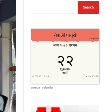
Search
nepali calendar
©