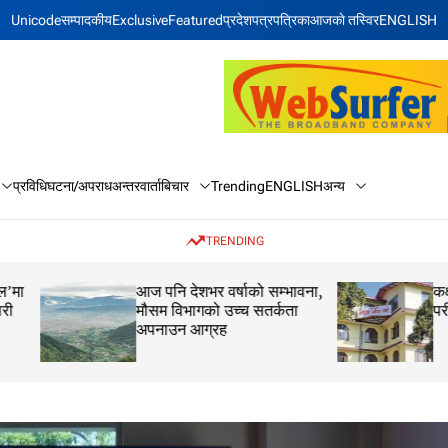
Unicode
सम्पादकीय
Exclusive
Featured
प्रदेश
पत्रपत्रिका
आजकाे तस्विर
ENGLISH
बिचार
अन्य
प्रविधि
घटना/अपराध
अन्तरवार्ता
Trending
ENGLISH
TRENDING
आज पनि देशभर वर्षाको सम्भावना,
कक्षा १२ को मौका परीक
मौसम विभागको उच्च सतर्कता
परीक्षाफल प्रकाशित
अपनाउन आग्रह