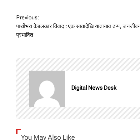
P
Previous:
पाथीभरा केबलकार विवाद : एक सातादेखि यातायात ठप्प, जनजीव
o
प्रभावित
s
t
n
a
Digital News Desk
v
i
g
You May Also Like