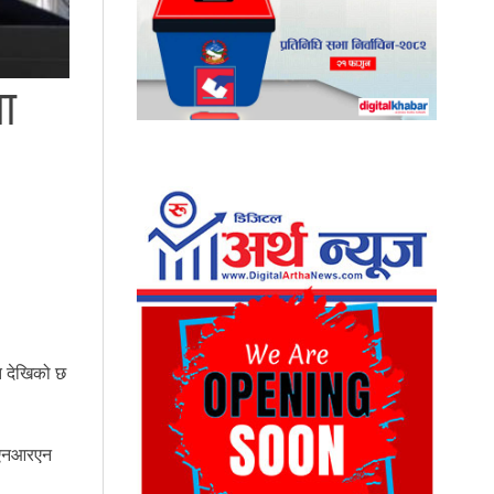
ा
त देखिको छ
र एनआरएन