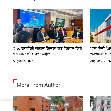
a
t
i
o
n
२५० रुपैयाँको सामान किनेका उपभोक्ताले जिते
भाटभटेनी ‘अन्
१० लाखको बम्पर उपहार
सञ्चालनको त
August 7, 2026
August 7, 2026
More From Author