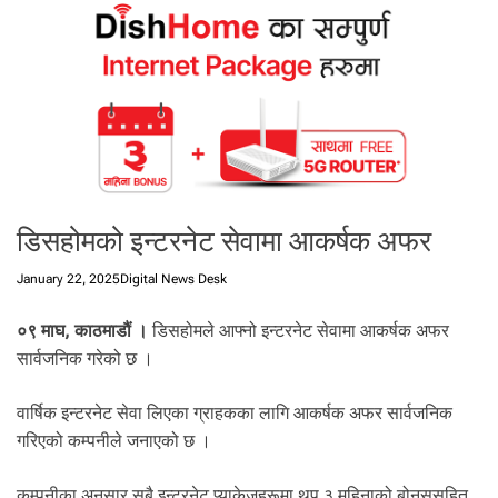
t
a
l
f
r
o
m
N
e
डिसहोमको इन्टरनेट सेवामा आकर्षक अफर
p
a
January 22, 2025
Digital News Desk
l
i
०९ माघ, काठमाडौं ।
डिसहोमले आफ्नो इन्टरनेट सेवामा आकर्षक अफर
n
N
सार्वजनिक गरेको छ ।
e
p
वार्षिक इन्टरनेट सेवा लिएका ग्राहकका लागि आकर्षक अफर सार्वजनिक
a
गरिएको कम्पनीले जनाएको छ ।
l
i
कम्पनीका अनुसार सबै इन्टरनेट प्याकेजहरूमा थप ३ महिनाको बोनससहित