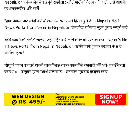
Nepali.
on
रवि–बालेनबिच ७ बुँदे सम्झौता : रविले पार्टीको नेतृत्व गर्ने, बालेनलाई आगामी
प्रधानमन्त्रीमा अघि सार्ने
"हामी नेपाल" बाट कोही पनि यो अन्तरिम सरकारको हिस्सा हुने छैन - Nepal's No 1
News Portal from Nepal in Nepali.
on
जेनजीका तर्फबाट सुदन गुरुङ मन्त्री बन्दै
ऋषि पञ्चमीको अनौठो रहस्य: जहाँ महिनावारी नारी शक्तिको प्रतीक बन्छ - Nepal's No
1 News Portal from Nepal in Nepali.
on
ऋषिपञ्चमी पूजा र व्रतको के छ त
धार्मिक महत्व !
शिशुको ज्यान बचाउने अनमी जानकीलाई स्वास्थ्यमन्त्रीले स्याबासी दिँदै भने- तपाईँजस्तो
स्वास्थ्
on
शिशुको प्राण रक्षार्थ सात घण्टा : अनमीको मुखबाटै कृत्रिम श्वास