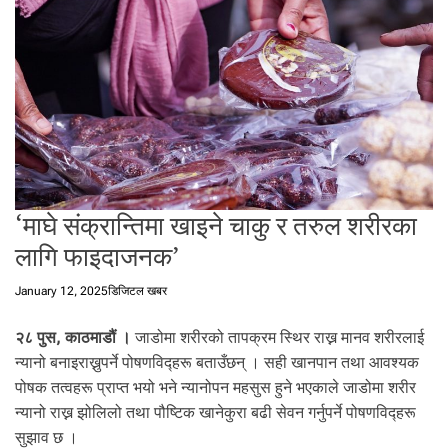
t
a
l
f
r
o
m
N
e
p
‘माघे संक्रान्तिमा खाइने चाकु र तरुल शरीरका
a
लागि फाइदाजनक’
l
i
January 12, 2025
डिजिटल खबर
n
N
२८ पुस, काठमाडौं ।
जाडोमा शरीरको तापक्रम स्थिर राख्न मानव शरीरलाई
e
न्यानो बनाइराख्नुपर्ने पोषणविद्हरू बताउँछन् । सही खानपान तथा आवश्यक
p
a
पोषक तत्वहरू प्राप्त भयो भने न्यानोपन महसुस हुने भएकाले जाडोमा शरीर
l
न्यानो राख्न झोलिलो तथा पौष्टिक खानेकुरा बढी सेवन गर्नुपर्ने पोषणविद्हरू
i
सुझाव छ ।