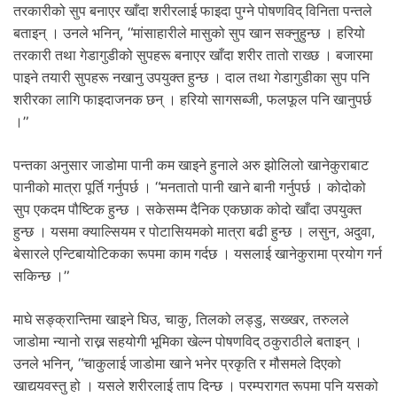
तरकारीको सुप बनाएर खाँदा शरीरलाई फाइदा पुग्ने पोषणविद् विनिता पन्तले
बताइन् । उनले भनिन्, “मांसाहारीले मासुको सुप खान सक्नुहुन्छ । हरियो
तरकारी तथा गेडागुडीको सुपहरू बनाएर खाँदा शरीर तातो राख्छ । बजारमा
पाइने तयारी सुपहरू नखानु उपयुक्त हुन्छ । दाल तथा गेडागुडीका सुप पनि
शरीरका लागि फाइदाजनक छन् । हरियो सागसब्जी, फलफूल पनि खानुपर्छ
।”
पन्तका अनुसार जाडोमा पानी कम खाइने हुनाले अरु झोलिलो खानेकुराबाट
पानीको मात्रा पूर्ति गर्नुपर्छ । “मनतातो पानी खाने बानी गर्नुपर्छ । कोदोको
सुप एकदम पौष्टिक हुन्छ । सकेसम्म दैनिक एकछाक कोदो खाँदा उपयुक्त
हुन्छ । यसमा क्याल्सियम र पोटासियमको मात्रा बढी हुन्छ । लसुन, अदुवा,
बेसारले एन्टिबायोटिकका रूपमा काम गर्दछ । यसलाई खानेकुरामा प्रयोग गर्न
सकिन्छ ।”
माघे सङ्क्रान्तिमा खाइने घिउ, चाकु, तिलको लड्डु, सख्खर, तरुलले
जाडोमा न्यानो राख्न सहयोगी भूमिका खेल्न पोषणविद् ठकुराठीले बताइन् ।
उनले भनिन्, “चाकुलाई जाडोमा खाने भनेर प्रकृति र मौसमले दिएको
खाद्ययवस्तु हो । यसले शरीरलाई ताप दिन्छ । परम्परागत रूपमा पनि यसको