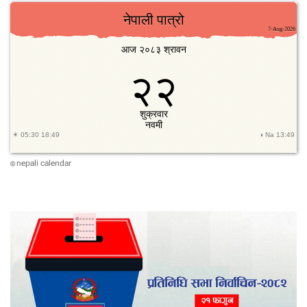
nepali calendar
©