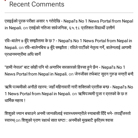
Recent Comments
एसइईको पुरक परीक्षा असार १ गतेदेखि - Nepal's No 1 News Portal from Nepal
in Nepali.
on
एसईको नतिजा सार्वजनिक, ६५.९८ प्रतिशत विद्यार्थी उत्तीर्ण
रवि–बालेन ७ बुँदे सम्झौतामा के छ ? - Nepal's No 1 News Portal from Nepal in
Nepali.
on
रवि–बालेनबिच ७ बुँदे सम्झौता : रविले पार्टीको नेतृत्व गर्ने, बालेनलाई आगामी
प्रधानमन्त्रीमा अघि सार्ने
"हामी नेपाल" बाट कोही पनि यो अन्तरिम सरकारको हिस्सा हुने छैन - Nepal's No 1
News Portal from Nepal in Nepali.
on
जेनजीका तर्फबाट सुदन गुरुङ मन्त्री बन्दै
ऋषि पञ्चमीको अनौठो रहस्य: जहाँ महिनावारी नारी शक्तिको प्रतीक बन्छ - Nepal's No
1 News Portal from Nepal in Nepali.
on
ऋषिपञ्चमी पूजा र व्रतको के छ त
धार्मिक महत्व !
शिशुको ज्यान बचाउने अनमी जानकीलाई स्वास्थ्यमन्त्रीले स्याबासी दिँदै भने- तपाईँजस्तो
स्वास्थ्
on
शिशुको प्राण रक्षार्थ सात घण्टा : अनमीको मुखबाटै कृत्रिम श्वास