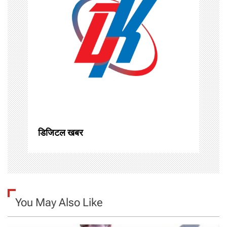
i
g
a
t
i
o
डिजिटल खबर
n
You May Also Like