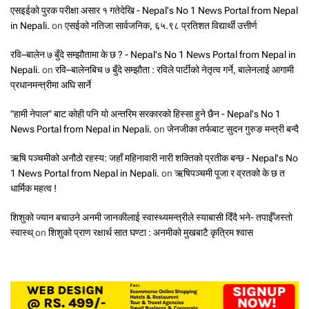
एसइईको पुरक परीक्षा असार १ गतेदेखि - Nepal's No 1 News Portal from Nepal
in Nepali.
on
एसईको नतिजा सार्वजनिक, ६५.९८ प्रतिशत विद्यार्थी उत्तीर्ण
रवि–बालेन ७ बुँदे सम्झौतामा के छ ? - Nepal's No 1 News Portal from Nepal in
Nepali.
on
रवि–बालेनबिच ७ बुँदे सम्झौता : रविले पार्टीको नेतृत्व गर्ने, बालेनलाई आगामी
प्रधानमन्त्रीमा अघि सार्ने
"हामी नेपाल" बाट कोही पनि यो अन्तरिम सरकारको हिस्सा हुने छैन - Nepal's No 1
News Portal from Nepal in Nepali.
on
जेनजीका तर्फबाट सुदन गुरुङ मन्त्री बन्दै
ऋषि पञ्चमीको अनौठो रहस्य: जहाँ महिनावारी नारी शक्तिको प्रतीक बन्छ - Nepal's No
1 News Portal from Nepal in Nepali.
on
ऋषिपञ्चमी पूजा र व्रतको के छ त
धार्मिक महत्व !
शिशुको ज्यान बचाउने अनमी जानकीलाई स्वास्थ्यमन्त्रीले स्याबासी दिँदै भने- तपाईँजस्तो
स्वास्थ्
on
शिशुको प्राण रक्षार्थ सात घण्टा : अनमीको मुखबाटै कृत्रिम श्वास