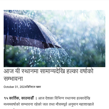
t
a
l
f
r
o
m
N
e
p
a
l
i
आज यी स्थानमा सामान्यदेखि हल्का वर्षाको
n
सम्भावना
N
e
October 31, 2024
डिजिटल खबर
p
a
१५ कार्तिक, काठमाडाैँ ।
आज देशका विभिन्न स्थानमा हल्कादेखि
l
मध्यमवर्षाको सम्भावना रहेको जल तथा मौसमपूर्व अनुमान महाशाखाले
i