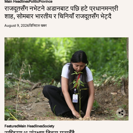
Main Headlines
Politic
Province
राजदूतसँग नभेटने अडानबाट पछि हटे प्रधानमन्त्री
शाह, सोमबार भारतीय र चिनियाँ राजदूतसँग भेट्दै
August 9, 2026
डिजिटल खबर
Featured
Main Headlines
Society
राष्ट्रिय भू संरक्षण दिवस मनाइँदै