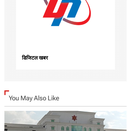
g
a
t
i
o
डिजिटल खबर
n
You May Also Like