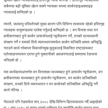
भूमिका खेल्ने ग्यासहरूलाई हरितगृह ग्यास भनिन्छ । हरितगृह ग्यासहरूमा
सबैभन्दा बढी भूमिका खेल्न सक्ने ग्यासका रूपमा कार्बनडाइअक्साइड
ग्यासलाई मानिएको छ ।
त्यस्तै, जलवायु परिवर्तनको मुख्य कारण पनि विभिन्न स्वरूपमा रहेको हरितगृह
ग्यासहरू वायुमण्डलमा प्रवेश गर्नुलाई मानिएको छ । वन विनाश तथा वन
क्षयीकरणबाट हुने कार्बन उत्सर्जनलाई न्यूनीकरण गर्ने, वनको प्रभावकारी
संरक्षण गर्ने र यसको दिगो व्यवस्थापनमार्फत कार्बन सञ्चिति क्षमता अभिवृद्धि
गराउने कार्य गरेबापत विकासोन्मुख मुलुकलाई विकसित राष्ट्रहरूबाट
प्रोत्साहनस्वरूप प्राप्त हुने भुक्तानीको अवधारणालाई समग्रमा रेडप्लस
भनिएको हो ।
यस कार्यक्रमअन्तर्गत वन विनाशका माध्यमबाट हुने उत्सर्जन न्यूनीकरण, वन
क्षयीकरणका माध्यमबाट हुने उत्सर्जन न्यूनीकरण, वन कार्बन सञ्चितिको
संरक्षण, वनको दिगो व्यवस्थापन र वन कार्बनको सञ्चितिमा अभिवृद्धि गर्ने
कार्य गरिन्छ ।
नेपालले पनि रेडमार्फत सन् २००८ देखि विभिन्न क्रियाकलाप गर्दै आइरहेको
छ । सन् २०१८ मा तयार भएको राष्ट्रिय रेड रणनीति कार्बन व्यापार तथा