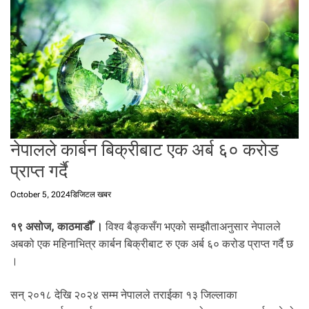
t
a
l
f
r
o
m
N
e
नेपालले कार्बन बिक्रीबाट एक अर्ब ६० करोड
p
a
प्राप्त गर्दै
l
i
October 5, 2024
डिजिटल खबर
n
N
१९ असोज, काठमाडौँ ।
विश्व बैङ्कसँग भएको सम्झौताअनुसार नेपालले
e
अबको एक महिनाभित्र कार्बन बिक्रीबाट रु एक अर्ब ६० करोड प्राप्त गर्दै छ
p
।
a
l
सन् २०१८ देखि २०२४ सम्म नेपालले तराईका १३ जिल्लाका
i