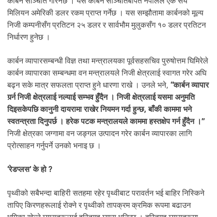
कार्बन सञ्चिति गरिनेछ । यस कार्बन सञ्चितिबापत नेपालले एक सय
मिलियन अमेरिकी डलर रकम प्राप्त गर्नेछ । यस सम्झौतामा कार्बनको मूल्य
निजी कम्पनीसँग प्रतिटन २५ डलर र सार्वभौम मुलुकसँग १० डलर प्रतिटन
निर्धारण हुनेछ ।
कार्बन व्यापारसम्बन्धी विज्ञ तथा मन्त्रालयका पूर्वसहसचिव पुरुषोत्तम घिमिरेले
कार्बन व्यापारका सम्बन्धमा वन मन्त्रालयले निजी क्षेत्रलाई स्वागत गरेर अघि
बढ्न सके मात्र सफलता प्राप्त हुने धारणा राखे । उनले भने,
“कार्बन व्यापार
गर्र्न निजी क्षेत्रलाई नल्याई सम्भव हुँदैन । निजी क्षेत्रलाई यसमा अनुमति
दिइसकेपछि कानुनी दायरामा राखेर नियमन गर्दा हुन्छ, बाँकी काममा भने
स्वतन्त्रता दिनुपर्छ । हरेक पटक मन्त्रालयले काममा हस्तक्षेप गर्न हुँदैन ।”
निजी क्षेत्रका जग्गामा वन जङ्गल उत्पादन गरेर कार्बन व्यापारका लागि
प्रोत्साहन गर्नुपर्ने उनको भनाइ छ ।
‘रेडप्लस’ के हो ?
पृथ्वीको सबैभन्दा बाहिरी सतहमा रहेर पृथ्वीबाट परावर्तन भई बाहिर निस्किने
तापिए किरणहरूलाई रोक्ने र पृथ्वीको तापक्रम क्रमिक रूपमा बढाउन