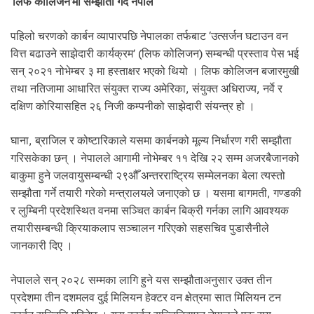
‘लिफ कोलिजन’मा सम्झौता गर्दै नेपाल
पहिलो चरणको कार्बन व्यापारपछि नेपालका तर्फबाट ‘उत्सर्जन घटाउन वन
वित्त बढाउने साझेदारी कार्यक्रम’ (लिफ कोलिजन) सम्बन्धी प्रस्ताव पेस भई
सन् २०२१ नोभेम्बर ३ मा हस्ताक्षर भएको थियो । लिफ कोलिजन बजारमुखी
तथा नतिजामा आधारित संयुक्त राज्य अमेरिका, संयुक्त अधिराज्य, नर्वे र
दक्षिण कोरियासहित २६ निजी कम्पनीको साझेदारी संयन्त्र हो ।
घाना, ब्राजिल र कोष्टारिकाले यसमा कार्बनको मूल्य निर्धारण गरी सम्झौता
गरिसकेका छन् । नेपालले आगामी नोभेम्बर ११ देखि २२ सम्म अजरबैजानको
बाकुमा हुने जलवायुसम्बन्धी २९औँ अन्तरराष्ट्रिय सम्मेलनका बेला त्यस्तो
सम्झौता गर्ने तयारी गरेको मन्त्रालयले जनाएको छ । यसमा बागमती, गण्डकी
र लुम्बिनी प्रदेशस्थित वनमा सञ्चित कार्बन बिक्री गर्नका लागि आवश्यक
तयारीसम्बन्धी क्रियाकलाप सञ्चालन गरिएको सहसचिव पुडासैनीले
जानकारी दिए ।
नेपालले सन् २०२८ सम्मका लागि हुने यस सम्झौताअनुसार उक्त तीन
प्रदेशमा तीन दशमलव दुई मिलियन हेक्टर वन क्षेत्रमा सात मिलियन टन