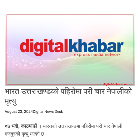
t
a
l
f
r
o
m
N
e
p
a
l
i
भारत उत्तराखण्डको पहिरोमा परी चार नेपालीको
n
मृत्यु
N
e
August 23, 2024
Digital News Desk
p
a
०७ भदाै, काठमाडौं ।
भारतको उत्तराखण्डमा पहिरोमा परी चार नेपाली
l
मजदुरको मृत्यु भएको छ।
i