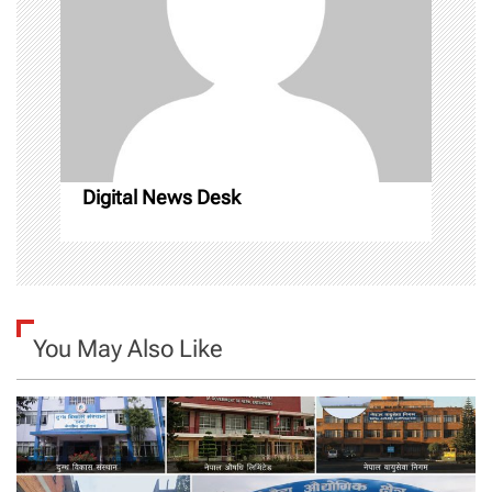
a
t
i
o
n
Digital News Desk
You May Also Like