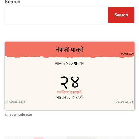
Search
Search
nepali calendar
©