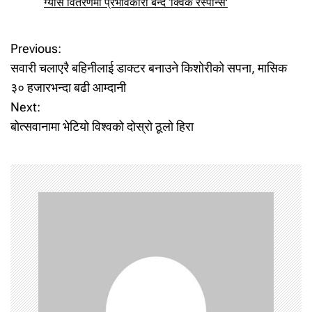
ग्यास वितरणमा प्रभावकारी बन्दै ‘क्विक रेस्पोन्स’
P
Previous:
सवारी चलाएरै बहिनीलाई डाक्टर बनाउने किशोरीको सपना, मासिक
o
३० हजारभन्दा बढी आम्दानी
Next:
s
बोत्सवानामा भेटियो विश्वको दोस्रो ठूलो हिरा
t
n
a
v
i
g