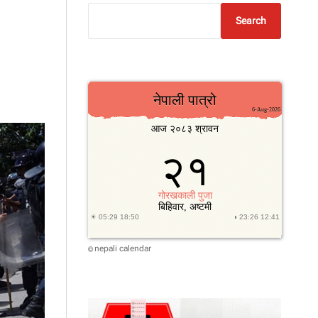
Search
nepali calendar
©