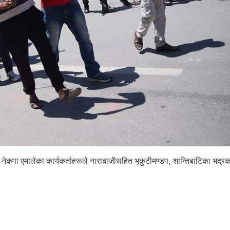
ेकपा एमालेका कार्यकर्ताहरूले नाराबाजीसहित भृकुटीमण्डप, शान्तिबाटिका भद्र