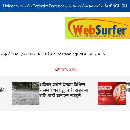
Unicode
सम्पादकीय
Exclusive
Featured
प्रदेश
पत्रपत्रिका
आजकाे तस्विर
ENGLISH
बिचार
अन्य
प्रविधि
घटना/अपराध
अन्तरवार्ता
Trending
ENGLISH
TRENDING
अविरल वर्षाले देशका विभिन्न
राशिफल: २१ साउन 
राजमार्ग अवरुद्ध, केही सडकमा
बिहिवार
राति गाडी चलाउन नपाइने