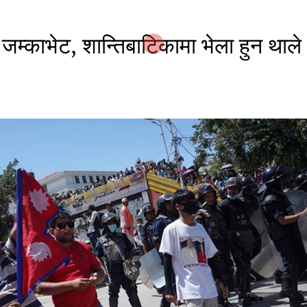
जम्काभेट, शान्तिबाटिकामा भेला हुन थाले