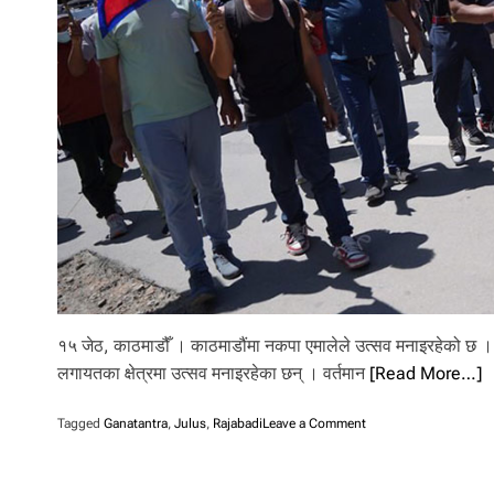
l
i
.
१५ जेठ, काठमाडौँ । काठमाडौंमा नकपा एमालेले उत्सव मनाइरहेको छ । न
लगायतका क्षेत्रमा उत्सव मनाइरहेका छन् । वर्तमान
[Read More…]
o
Tagged
Ganatantra
,
Julus
,
Rajabadi
Leave a Comment
n
रा
जा