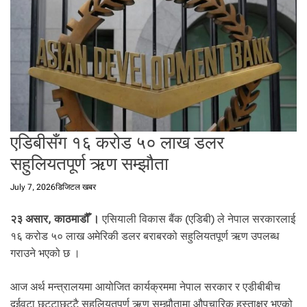
t
a
l
f
r
o
m
N
e
एडिबीसँग १६ करोड ५० लाख डलर
p
सहुलियतपूर्ण ऋण सम्झौता
a
l
July 7, 2026
डिजिटल खबर
i
n
२३ असार, काठमाडौँ ।
एसियाली विकास बैंक (एडिबी) ले नेपाल सरकारलाई
N
e
१६ करोड ५० लाख अमेरिकी डलर बराबरको सहुलियतपूर्ण ऋण उपलब्ध
p
गराउने भएको छ ।
a
l
आज अर्थ मन्त्रालयमा आयोजित कार्यक्रममा नेपाल सरकार र एडीबीबीच
i
दुईवटा छुट्टाछुट्टै सहुलियतपूर्ण ऋण सम्झौतामा औपचारिक हस्ताक्षर भएको