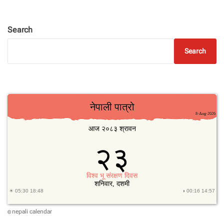
Search
Search
nepali calendar
©