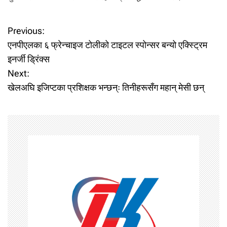
P
Previous:
एनपीएलका ६ फ्रेन्चाइज टोलीको टाइटल स्पोन्सर बन्यो एक्स्ट्रिम
o
इनर्जी ड्रिंक्स
Next:
s
खेलअघि इजिप्टका प्रशिक्षक भन्छन्ः तिनीहरूसँग महान् मेसी छन्
t
n
a
v
i
g