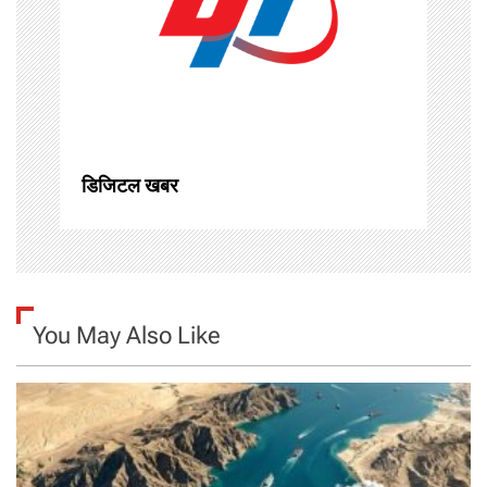
a
t
i
o
n
डिजिटल खबर
You May Also Like