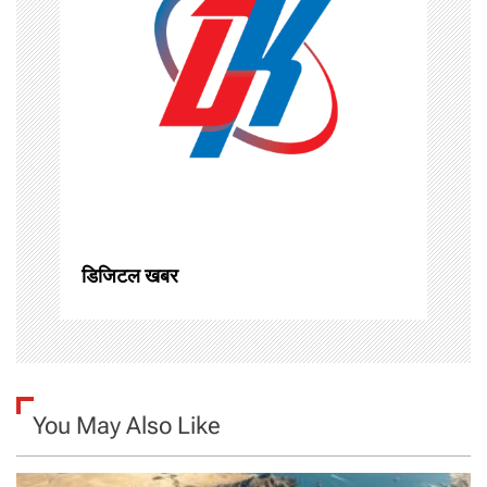
i
g
a
t
i
o
n
डिजिटल खबर
You May Also Like