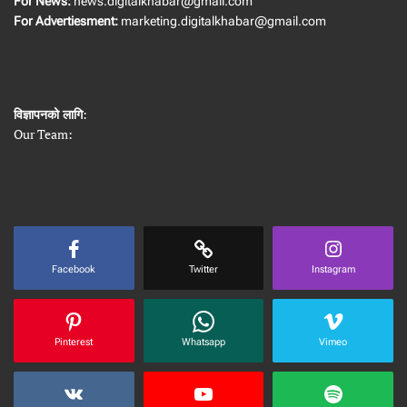
For News:
news.digitalkhabar@gmail.com
For Advertiesment:
marketing.digitalkhabar@gmail.com
विज्ञापनको लागि
:
Our Team:
Facebook
Twitter
Instagram
Pinterest
Whatsapp
Vimeo