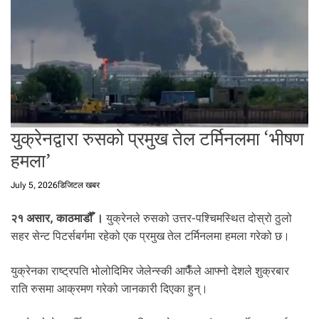
t
a
l
f
r
o
m
N
युक्रेनद्वारा रुसको प्रमुख तेल टर्मिनलमा ‘भीषण
e
p
हमला’
a
l
July 5, 2026
डिजिटल खबर
i
n
२१ असार, काठमाडौँ ।
युक्रेनले रुसको उत्तर-पश्चिमस्थित दोस्रो ठुलो
N
सहर सेन्ट पिटर्सबर्गमा रहेको एक प्रमुख तेल टर्मिनलमा हमला गरेको छ।
e
p
युक्रेनका राष्ट्रपति भोलोदिमिर जेलेन्स्की आफैँले आफ्नो देशले शुक्रबार
a
राति रुसमा आक्रमण गरेको जानकारी दिएका हुन्।
l
i