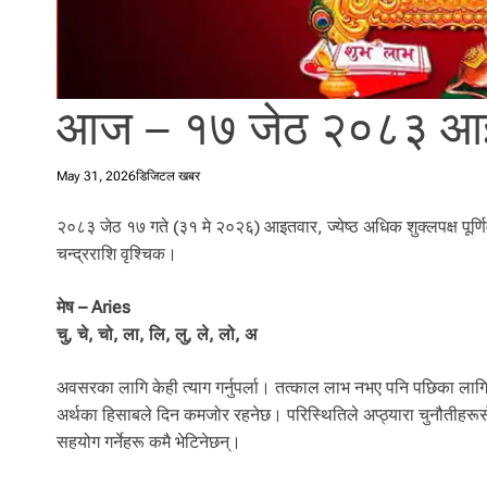
l
i
.
आज – १७ जेठ २०८३ आइ
May 31, 2026
डिजिटल खबर
२०८३ जेठ १७ गते (३१ मे २०२६) आइतवार, ज्येष्ठ अधिक शुक्लपक्ष पूर्णि
चन्द्रराशि वृश्चिक।
मेष – Aries
चु, चे, चो, ला, लि, लु, ले, लो, अ
अवसरका लागि केही त्याग गर्नुपर्ला। तत्काल लाभ नभए पनि पछिका लागि
अर्थका हिसाबले दिन कमजोर रहनेछ। परिस्थितिले अप्ठ्यारा चुनौतीहरूसँग 
सहयोग गर्नेहरू कमै भेटिनेछन्।