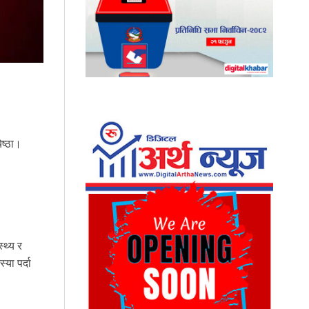
ेष्ठा।
्थ्य र
या पर्दा