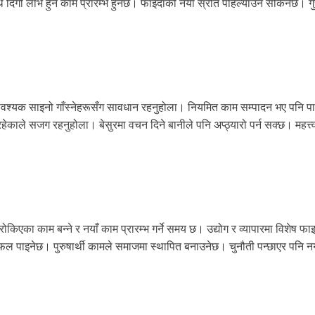
का साथै दिगो लाभ हुने काम प्रारम्भ हुनेछ। फाइदाको नयाँ स्रोत पहिल्याउन सकिनेछ। 
 अनावश्यक साइनो गाँस्नेहरूसँग सावधान रहनुहोला। नियमित काम सम्पादन भए पनि प
हेकाले सजग रहनुहोला। बेसुरमा वचन दिने बानीले पनि अप्ठ्यारो पर्न सक्छ। महत्त्वा
ोकिएका काम बन्ने र नयाँ काम प्रारम्भ गर्ने समय छ। उद्योग र व्यापारमा विशेष फा
िफल पाइनेछ। पुरुषार्थी कामले समाजमा स्थापित बनाउनेछ। चुनौती पन्छाएर पनि न