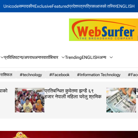
Unicode
सम्पादकीय
Exclusive
Featured
प्रदेश
पत्रपत्रिका
आजकाे तस्विर
ENGLISH
बिचार
अन्य
प्रविधि
घटना/अपराध
अन्तरवार्ता
Trending
ENGLISH
राशिफल
#technology
#Facebook
#Information Technology
#Face
प्रतिबन्धित कुवेतमा झन्डै ६९
केही घट्यो अमेरिकी ड
हजार नेपाली महिला घरेलु श्रमिक
अन्यको विनिमयदर क