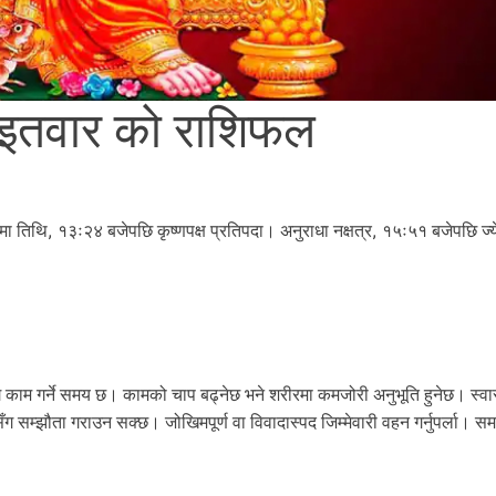
तवार को राशिफल
मा तिथि, १३ः२४ बजेपछि कृष्णपक्ष प्रतिपदा। अनुराधा नक्षत्र, १५ः५१ बजेपछि ज्य
 काम गर्ने समय छ। कामको चाप बढ्नेछ भने शरीरमा कमजोरी अनुभूति हुनेछ। स्वास
सम्झौता गराउन सक्छ। जोखिमपूर्ण वा विवादास्पद जिम्मेवारी वहन गर्नुपर्ला। समस्