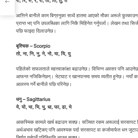
रा, रि, रु, रे, रो, ता, ति, तु, ते
आत्तिने बानीले काम बिग्रनुका साथै हातमा आएको मौका अरूले फ़ुत्काउन 
प्राप्त भए पनि उपलब्धिका लागि निकै मिहिनेत गर्नुपर्ला। लेखन तथा सि
पछि फाइदा दिलाउनेछ।
बृश्चिक – Scorpio
तो, ना, नि, नु, ने, नो, या, यि, यु
पहिलेको सफलताले महत्त्वाकांक्षा बढाउनेछ। विभिन्न अवसर पनि आउनेछ
आफन्त नजिकिनेछन्। भेटघाट र खानपानमा समय व्यतीत हुनेछ। नयाँ का
आलस्य गर्ने बानीले पछि परिनेछ।
धनु – Sagittarius
ये, यो, भा, भि, भु, धा, फा, ढा, भे
आकस्मिक कामले खर्च बढाउन सक्छ। सञ्चित रकम अरूलाई सरसापट दिनु
अर्थअभाव खट्किए पनि आवश्यक पर्दा सरसापट वा कर्जामार्फत धन जुटा
निर्णय गर्नुपर्ने परिस्थिति आउन सक्छ।