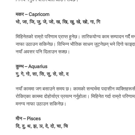
मकर – Capricorn
भो, जा, जि, जु, जे, जो, ख, खि, खु, खे, खो, गा, गि
मिहिनेतको राम्रो परिणाम प्राप्त हुनेछ। तारिफयोग्य काम सम्पादन गर्द
नाफा उठाउन सकिनेछ। विभिन्न भौतिक साधन जुट्नेछन् भने दिगो फाइदा ह
नयाँ अवसर पनि दिलाउन सक्छ।
कुम्भ – Aquarius
गु, गे, गो, सा, सि, सु, से, सो, द
नयाँ काममा जग बसाउने समय छ। कामकाे सन्दर्भमा पदासीन व्यक्तिहरूसँग 
रोकिएका काममा दोहोर्याएर प्रयत्न गर्नुहोला। मिहिनेत गर्दा राम्रो परिण
मनग्य नाफा उठाउन सकिनेछ।
मीन – Pisces
दि, दु, थ, झ, ञ, दे, दो, चा, चि