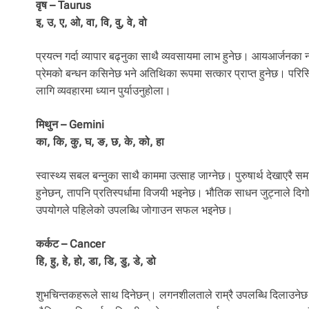
वृष – Taurus
इ, उ, ए, ओ, वा, वि, वु, वे, वो
प्रयत्न गर्दा व्यापार बढ्नुका साथै व्यवसायमा लाभ हुनेछ। आयआर्जनका न
प्रेमको बन्धन कसिनेछ भने अतिथिका रूपमा सत्कार प्राप्त हुनेछ। परिस
लागि व्यवहारमा ध्यान पुर्याउनुहोला।
मिथुन – Gemini
का, कि, कु, घ, ङ, छ, के, को, हा
स्वास्थ्य सबल बन्नुका साथै काममा उत्साह जाग्नेछ। पुरुषार्थ देखाए
हुनेछन्, तापनि प्रतिस्पर्धामा विजयी भइनेछ। भौतिक साधन जुट्नाले दिग
उपयोगले पहिलेको उपलब्धि जोगाउन सफल भइनेछ।
कर्कट – Cancer
हि, हु, हे, हो, डा, डि, डु, डे, डो
शुभचिन्तकहरूले साथ दिनेछन्। लगनशीलताले राम्रै उपलब्धि दिलाउनेछ। 