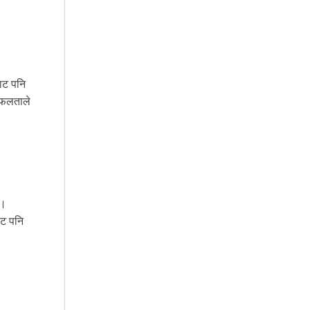
बाट पनि
 सफलताले
छ।
ाट पनि