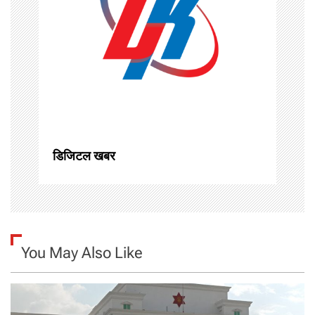
g
a
t
i
o
डिजिटल खबर
n
You May Also Like