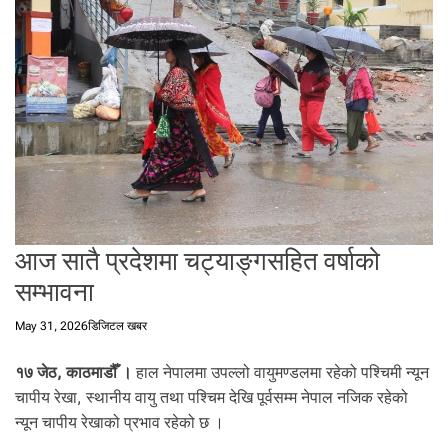
t
a
l
f
r
o
m
N
e
p
a
आज सातै प्रदेशमा चट्याङ्गसहित वर्षाको
l
i
सम्भावना
n
N
May 31, 2026
डिजिटल खबर
e
p
१७ जेठ, काठमाडौँ ।
हाल नेपालमा उपल्लो वायुमण्डलमा रहेको पश्चिमी न्यून
a
चापीय रेखा, स्थानीय वायु तथा पश्चिम देखि पूर्वसम्म नेपाल नजिक रहेको
l
न्यून चापीय रेखाको प्रभाव रहेको छ ।
i