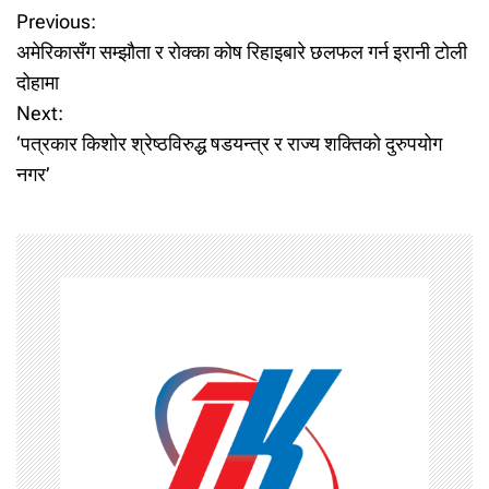
P
Previous:
अमेरिकासँग सम्झौता र रोक्का कोष रिहाइबारे छलफल गर्न इरानी टोली
o
दोहामा
Next:
s
‘पत्रकार किशोर श्रेष्ठविरुद्ध षडयन्त्र र राज्य शक्तिको दुरुपयोग
t
नगर’
n
a
v
i
g
a