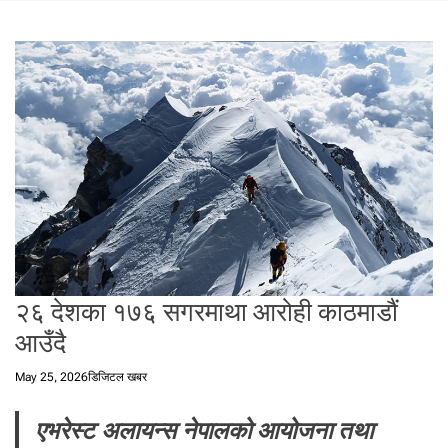
t
a
l
f
r
o
m
N
e
p
a
l
i
n
२६ देशका १७६ सगरमाथा आरोही काठमाडौं
N
आउँदै
e
p
May 25, 2026
डिजिटल खबर
a
l
एभरेस्ट अलायन्स नेपालको आयोजना तथा
i