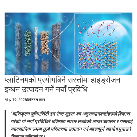
t
a
l
f
r
o
m
N
e
p
a
प्लाटिनमको प्रयोगबिनै सस्तोमा हाइड्रोजन
l
i
इन्धन उत्पादन गर्ने नयाँ प्रविधि
n
N
May 19, 2026
डिजिटल खबर
e
p
‘वासिङ्टन युनिभर्सिटी इन सेन्ट लुइस’ का अनुसन्धानकर्ताहरूले विकास
a
गरेको यो नयाँ प्रविधिले भविष्यमा स्वच्छ ऊर्जाको लागत घटाउन र यसलाई
l
व्यावसायिक रूपमा ठूलो परिमाणमा उत्पादन गर्न महत्त्वपूर्ण सहयोग पुर्‍याउने
i
विश्वास गरिएको छ।