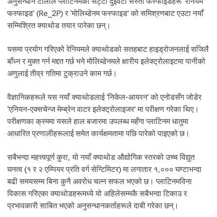
अनुसन्धान टोलीले प्लाटिनमको सट्टा दुईवटा सस्ता फस्फाइडहरू ‘रेनियम
फस्फाइड’ (Re_2P) र ‘मोलिब्डेनम फस्फाइड’ को समिश्रणबाट एउटा नयाँ
सम्मिश्रित क्याथोड तयार पारेका छन्।
यसमा प्रयोग गरिएको रेनियमले क्याथोडको सतहबाट हाइड्रोजनलाई सजिलै
बाँध्न र मुक्त गर्न मद्दत गर्छ भने मोलिब्डेनमले क्षारीय इलेक्ट्रोलाइटमा पानीको
अणुलाई तीव्र गतिमा टुक्राउने काम गर्छ।
वैज्ञानिकहरूले यस नयाँ क्याथोडलाई ‘निकेल-आयरन’ को एनोडसँग जोडेर
‘एनियन-एक्सचेन्ज मेम्ब्रेन वाटर इलेक्ट्रोलाइजर’ मा परीक्षण गरेका थिए।
परीक्षणका क्रममा यसले हाल बजारमा उपलब्ध महँगा प्लाटिनम धातुमा
आधारित प्रणालीहरूलाई समेत कार्यक्षमतामा पछि पारेको पाइएको छ।
सबैभन्दा महत्त्वपूर्ण कुरा, यो नयाँ क्याथोड औद्योगिक स्तरको उच्च विद्युत
घनत्व (१ र २ एम्पियर प्रति वर्ग सेन्टिमिटर) मा लगातार १,००० घण्टाभन्दा
बढी समयसम्म बिना कुनै अवरोध चल्न सफल भएको छ। प्लाटिनमविना
विकास गरिएका क्याथोडहरूमध्ये यो अहिलेसम्मकै सबैभन्दा टिकाउ र
प्रभावकारी साबित भएको अनुसन्धानकर्ताहरूले दाबी गरेका छन्।