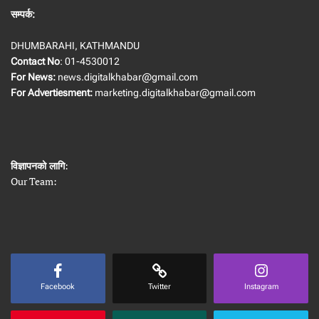
सम्पर्क:
DHUMBARAHI, KATHMANDU
Contact No
: 01-4530012
For News:
news.digitalkhabar@gmail.com
For Advertiesment:
marketing.digitalkhabar@gmail.com
विज्ञापनको लागि
:
Our Team:
Facebook
Twitter
Instagram