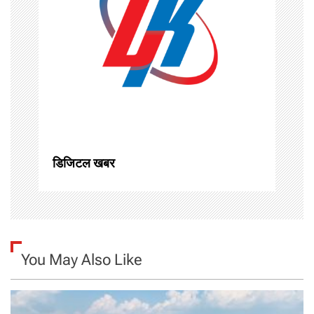
i
g
a
t
i
o
डिजिटल खबर
n
You May Also Like