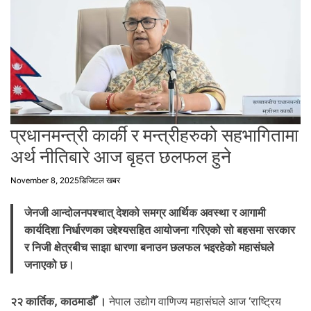
t
a
l
f
r
o
m
N
प्रधानमन्त्री कार्की र मन्त्रीहरुको सहभागितामा
e
p
अर्थ नीतिबारे आज बृहत छलफल हुने
a
l
November 8, 2025
डिजिटल खबर
i
n
जेनजी आन्दोलनपश्चात् देशको समग्र आर्थिक अवस्था र आगामी
N
कार्यदिशा निर्धारणका उद्देश्यसहित आयोजना गरिएको सो बहसमा सरकार
e
र निजी क्षेत्रबीच साझा धारणा बनाउन छलफल भइरहेको महासंघले
p
जनाएको छ।
a
l
i
२२ कार्तिक, काठमाडौँ ।
नेपाल उद्योग वाणिज्य महासंघले आज ‘राष्ट्रिय