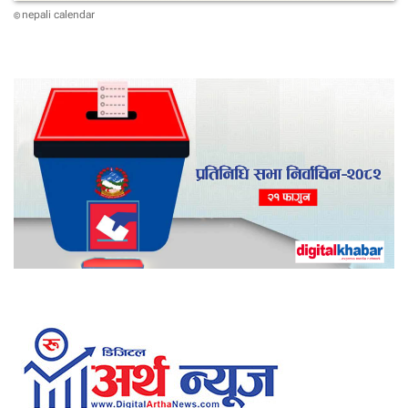
nepali calendar
©