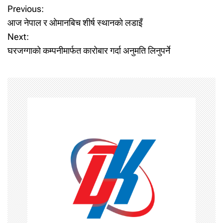
P
Previous:
आज नेपाल र ओमानबिच शीर्ष स्थानको लडाइँ
o
Next:
घरजग्गाको कम्पनीमार्फत कारोबार गर्दा अनुमति लिनुपर्ने
s
t
n
a
v
i
g
a