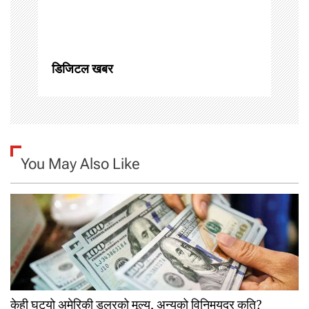
t
i
o
डिजिटल खबर
n
You May Also Like
केही घट्यो अमेरिकी डलरको मूल्य, अन्यको विनिमयदर कति?