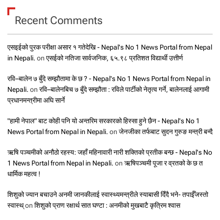
Recent Comments
एसइईको पुरक परीक्षा असार १ गतेदेखि - Nepal's No 1 News Portal from Nepal
in Nepali.
on
एसईको नतिजा सार्वजनिक, ६५.९८ प्रतिशत विद्यार्थी उत्तीर्ण
रवि–बालेन ७ बुँदे सम्झौतामा के छ ? - Nepal's No 1 News Portal from Nepal in
Nepali.
on
रवि–बालेनबिच ७ बुँदे सम्झौता : रविले पार्टीको नेतृत्व गर्ने, बालेनलाई आगामी
प्रधानमन्त्रीमा अघि सार्ने
"हामी नेपाल" बाट कोही पनि यो अन्तरिम सरकारको हिस्सा हुने छैन - Nepal's No 1
News Portal from Nepal in Nepali.
on
जेनजीका तर्फबाट सुदन गुरुङ मन्त्री बन्दै
ऋषि पञ्चमीको अनौठो रहस्य: जहाँ महिनावारी नारी शक्तिको प्रतीक बन्छ - Nepal's No
1 News Portal from Nepal in Nepali.
on
ऋषिपञ्चमी पूजा र व्रतको के छ त
धार्मिक महत्व !
शिशुको ज्यान बचाउने अनमी जानकीलाई स्वास्थ्यमन्त्रीले स्याबासी दिँदै भने- तपाईँजस्तो
स्वास्थ्
on
शिशुको प्राण रक्षार्थ सात घण्टा : अनमीको मुखबाटै कृत्रिम श्वास