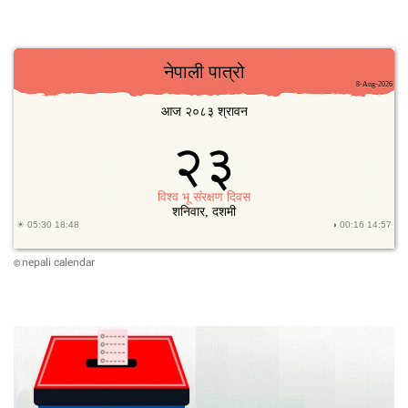
nepali calendar
©