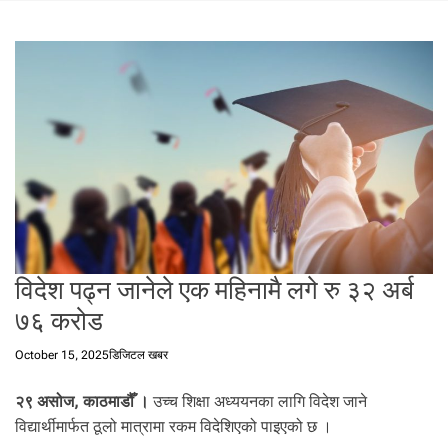
t
a
l
f
r
o
m
N
e
p
a
l
i
विदेश पढ्न जानेले एक महिनामै लगे रु ३२ अर्ब
n
७६ करोड
N
e
October 15, 2025
डिजिटल खबर
p
a
२९ असोज, काठमाडौँ ।
उच्च शिक्षा अध्ययनका लागि विदेश जाने
l
विद्यार्थीमार्फत ठूलो मात्रामा रकम विदेशिएको पाइएको छ ।
i