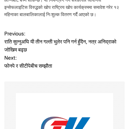
लाग्नबाट बच्न सकिन्छ। यो नियन्त्रण गर्न सरकारले जापनिज
इन्सेफलाइटिस विरुद्धको खोप राष्ट्रिय खोप कार्यक्रममा समावेश गरेर १२
महिनाका बालबालिकालाई निःशुल्क वितरण गर्दै आएको छ।
P
Previous:
राति सुत्नुअघि यी तीन गल्ती भुलेर पनि गर्न हुँदैन, नत्र अनिद्राको
o
जोखिम बढ्छ
Next:
s
फोनपे र सीटीपेबीच सम्झौता
t
n
a
v
i