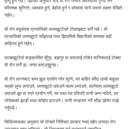
मृत्यु हुने गर्छ। उहाँका अनुसार यदि यो रोग गम्भीर अवस्थामा पुग्यो भने
मस्तिष्क सुन्निने, पक्षघात हुने, बेहोस हुने र कोमामा जाने जस्ता लक्षण देखिने
गर्छन्।
यो रोग क्युलेक्स प्रजातिको लामखुट्टेको टोकाइबाट सर्ने गर्छ। यो
प्रजातिको लामखुट्टे साँझपख तथा झिसमिसे बिहानीको समयमा बढी
सक्रिय हुने गर्छन्।
लाखखुट्टेले सङ्क्रमित सुँगुर, बङ्गुर वा चरालाई टोकेर मानिसलाई टोक्दा
यो रोग सर्ने डा. भगत बताउनुहुन्छ।
यो रोग लाग्नबाट बच्न झुल प्रयोग गरेर सुत्ने, घर बाहिर जाँदा लामो बाहुला
भएको लुगा लगाउने, लामखुट्टे धपाउने मलम लगाउने, घरभित्र लामखुट्टे
धपाउने धूप वा स्प्रे प्रयोग गर्ने, घर तथा घर वरिपरि पानी जम्न नदिने, घर
नजिकको झाडी तथा फोहोर हटाउने। पानी भण्डारण गर्ने भाँडा छोपेर राख्ने
गर्नुपर्छ।
चिकित्सकका अनुसार यो रोगको निश्चित उपचार नभए खोप लगाएर रोग