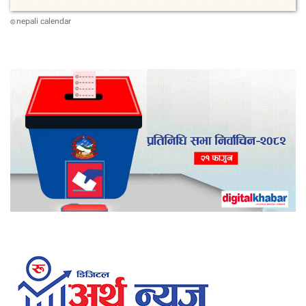
nepali calendar
©