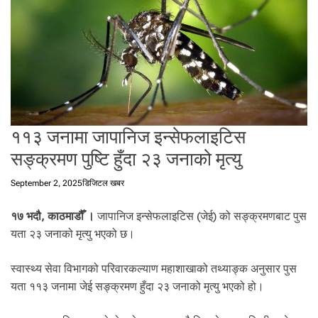
t
a
l
f
r
o
m
N
११३ जनामा जापानिज इन्सेफलाइटिस
e
p
सङ्क्रमण पुष्टि हुँदा २३ जनाको मृत्यु
a
l
September 2, 2025
डिजिटल खबर
i
n
१७ भदौ, काठमाडौँ ।
जापानिज इन्सेफलाइटिस (जेई) को सङ्क्रमणबाट पुस
N
यता २३ जनाको मृत्यु भएको छ।
e
p
स्वास्थ्य सेवा विभागको परिवारकल्याण महाशाखाको तथ्याङ्क अनुसार पुस
a
यता ११३ जनामा जेई सङ्क्रमण हुँदा २३ जनाको मृत्यु भएको हो।
l
i