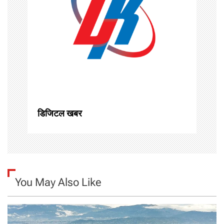
g
a
t
i
o
n
डिजिटल खबर
You May Also Like