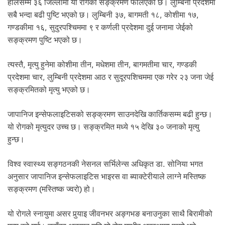
हालसम्म ३६ जिल्लामा यो रोगको सङ्क्रमण फैलिएको छ। लुम्बिनी प्रदेशमा
.
सबै भन्दा बढी पुष्टि भएको छ। लुम्बिनी ३७, बागमती १८, कोशीमा १७,
गण्डकीमा १६, सुदुरपश्चिममा ९ र कर्णली प्रदेशमा दुई जनामा जेईको
सङ्क्रमण पुष्टि भएको छ।
त्यस्तै, मृत्यु हुनेमा कोशीमा तीन, मधेशमा तीन, बागमतीमा चार, गण्डकी
प्रदेशमा चार, लुम्बिनी प्रदेशमा आठ र सुदूरपशिचममा एक गरेर २३ जना जेई
सङ्क्रमितको मृत्यु भएको छ।
जापानिज इन्सेफलाइटिसको सङ्क्रमण साउनदेखि कार्तिकसम्म बढी हुन्छ।
यो रोगको मृत्युदर उच्च छ। सङ्क्रमित मध्ये १५ देखि ३० जनाको मृत्यु
हुन्छ।
विश्व स्वास्थ्य सङ्गठनकी नेसनल सर्भिलेन्स अधिकृत डा. सोनिया भगत
अनुसार जापानिज इन्सेफलाइटिस भाइरस वा ब्याक्टेरीयाले लाग्ने मस्तिष्क
सङ्क्रमण (मस्तिष्क ज्वरो) हो।
यो रोगले स्नायुमा असर पुर्‍याइ जीवनभर अङ्गभङ बनाउनुका साथै बिरामीको