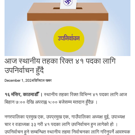
t
a
l
f
r
o
m
N
e
आज स्थानीय तहका रिक्त ४१ पदका लागि
p
उपनिर्वाचन हुँदै
a
l
December 1, 2024
डिजिटल खबर
i
n
१६ मंसिर, काठमाडौँ ।
स्थानीय तहका रिक्त विभिन्न ४१ पदका लागि आज
N
बिहान ७ः०० देखि अपराह्न ५ः०० बजेसम्म मतदान हुँदैछ ।
e
p
a
नगरपालिका प्रमुख एक, उपप्रमुख एक, गाउँपालिका अध्यक्ष दुई, उपाध्यक्ष
l
चार र वडाध्यक्ष ३३ गरी ४१ पदका लागि उपनिर्वाचन हुन लागेको हो ।
i
उपनिर्वाचन हुने सम्बन्धित स्थानीय तहमा निर्वाचनका लागि गरिनुपर्ने आवश्यक