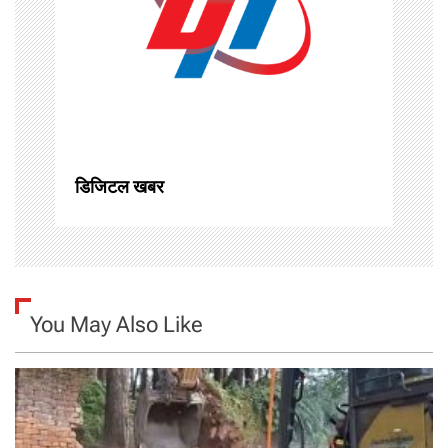
g
a
t
i
o
डिजिटल खबर
n
You May Also Like