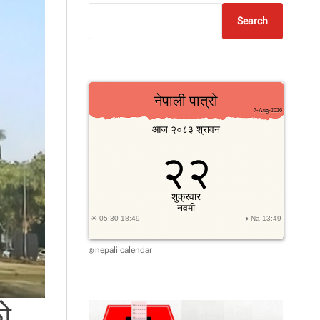
Search
nepali calendar
©
ो