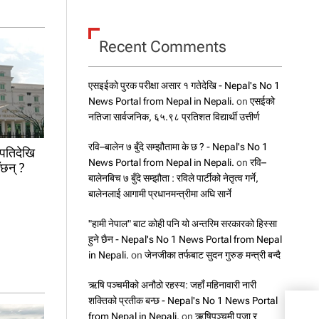
Recent Comments
एसइईको पुरक परीक्षा असार १ गतेदेखि - Nepal's No 1
News Portal from Nepal in Nepali.
on
एसईको
नतिजा सार्वजनिक, ६५.९८ प्रतिशत विद्यार्थी उत्तीर्ण
रवि–बालेन ७ बुँदे सम्झौतामा के छ ? - Nepal's No 1
ापतिदेखि
News Portal from Nepal in Nepali.
on
रवि–
ँछन् ?
बालेनबिच ७ बुँदे सम्झौता : रविले पार्टीको नेतृत्व गर्ने,
बालेनलाई आगामी प्रधानमन्त्रीमा अघि सार्ने
"हामी नेपाल" बाट कोही पनि यो अन्तरिम सरकारको हिस्सा
हुने छैन - Nepal's No 1 News Portal from Nepal
in Nepali.
on
जेनजीका तर्फबाट सुदन गुरुङ मन्त्री बन्दै
ऋषि पञ्चमीको अनौठो रहस्य: जहाँ महिनावारी नारी
शक्तिको प्रतीक बन्छ - Nepal's No 1 News Portal
३३ ज
from Nepal in Nepali.
on
ऋषिपञ्चमी पूजा र