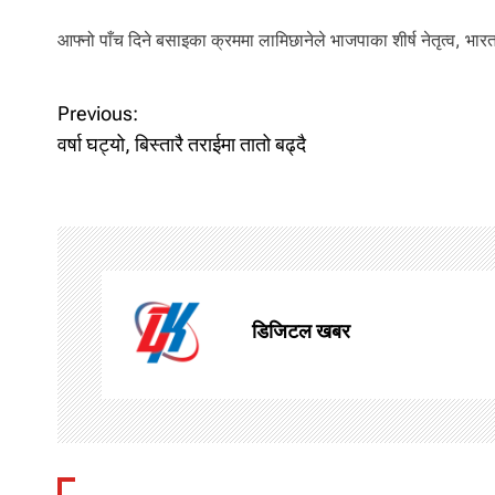
आफ्नो पाँच दिने बसाइका क्रममा लामिछानेले भाजपाका शीर्ष नेतृत्व, भारतमा
P
Previous:
वर्षा घट्यो, बिस्तारै तराईमा तातो बढ्दै
o
s
t
n
डिजिटल खबर
a
v
i