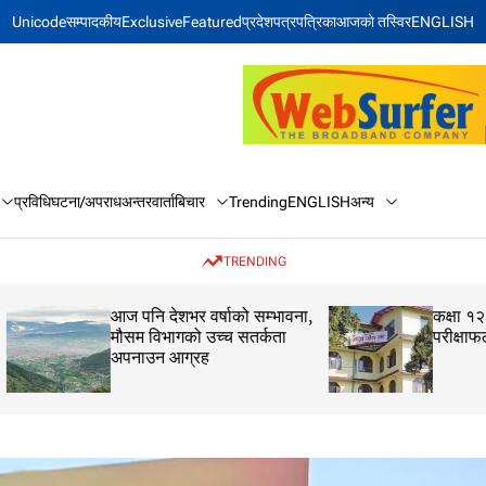
Unicode
सम्पादकीय
Exclusive
Featured
प्रदेश
पत्रपत्रिका
आजकाे तस्विर
ENGLISH
बिचार
अन्य
प्रविधि
घटना/अपराध
अन्तरवार्ता
Trending
ENGLISH
TRENDING
आज पनि देशभर वर्षाको सम्भावना,
कक्षा १२ को मौका परीक
मौसम विभागको उच्च सतर्कता
परीक्षाफल प्रकाशित
अपनाउन आग्रह