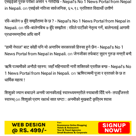
एसइईको पुरक परीक्षा असार १ गतेदेखि - Nepal's No 1 News Portal from Nepal
in Nepali.
on
एसईको नतिजा सार्वजनिक, ६५.९८ प्रतिशत विद्यार्थी उत्तीर्ण
रवि–बालेन ७ बुँदे सम्झौतामा के छ ? - Nepal's No 1 News Portal from Nepal in
Nepali.
on
रवि–बालेनबिच ७ बुँदे सम्झौता : रविले पार्टीको नेतृत्व गर्ने, बालेनलाई आगामी
प्रधानमन्त्रीमा अघि सार्ने
"हामी नेपाल" बाट कोही पनि यो अन्तरिम सरकारको हिस्सा हुने छैन - Nepal's No 1
News Portal from Nepal in Nepali.
on
जेनजीका तर्फबाट सुदन गुरुङ मन्त्री बन्दै
ऋषि पञ्चमीको अनौठो रहस्य: जहाँ महिनावारी नारी शक्तिको प्रतीक बन्छ - Nepal's No
1 News Portal from Nepal in Nepali.
on
ऋषिपञ्चमी पूजा र व्रतको के छ त
धार्मिक महत्व !
शिशुको ज्यान बचाउने अनमी जानकीलाई स्वास्थ्यमन्त्रीले स्याबासी दिँदै भने- तपाईँजस्तो
स्वास्थ्
on
शिशुको प्राण रक्षार्थ सात घण्टा : अनमीको मुखबाटै कृत्रिम श्वास