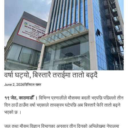
t
a
l
f
r
o
m
N
e
p
a
वर्षा घट्यो, बिस्तारै तराईमा तातो बढ्दै
l
i
June 2, 2026
डिजिटल खबर
n
N
१९ जेठ, काठमाडौँ ।
विभिन्न प्रणालीले मौसममा बदली भएपछि पछिल्लो तीन
e
p
दिन ठाउँ ठाउँमा वर्षा भएकाले तापक्रम घटेपछि अब बिस्तारै फेरि तातो बढ्ने
a
भएको छ ।
l
i
जल तथा मौसम विज्ञान विभागका अनुसार तीन दिनको अभिलेखमा नेपालमा