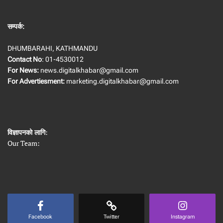
सम्पर्क:
DHUMBARAHI, KATHMANDU
Contact No
: 01-4530012
For News:
news.digitalkhabar@gmail.com
For Advertiesment:
marketing.digitalkhabar@gmail.com
विज्ञापनको लागि
:
Our Team:
Facebook
Twitter
Instagram