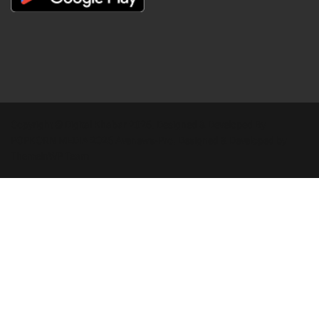
Copyright © Digital Khabar 2026. Designed & Developed By
POPKORN MEDIA 2026 Avenews-Pro.
Designed & Developed by
ThemeinWP Team