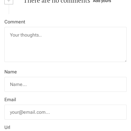
+
There are no comments
Add yours
Comment
Name
Email
Url