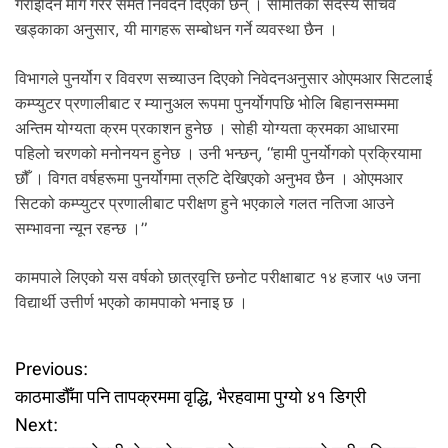
गराइदिन माग गरेर समेत निवेदन दिएका छन् । समितिका सदस्य सचिव
खड्काका अनुसार, यी मागहरू सम्बोधन गर्ने व्यवस्था छैन ।
विभागले पुनर्योग र विवरण सच्याउन दिएको निवेदनअनुसार ओएमआर सिटलाई
कम्प्युटर प्रणालीबाट र म्यानुअल रूपमा पुनर्योगपछि भोलि बिहानसम्ममा
अन्तिम योग्यता क्रम प्रकाशन हुनेछ । सोही योग्यता क्रमका आधारमा
पहिलो चरणको मनोनयन हुनेछ । उनी भन्छन्, “हामी पुनर्योगको प्रक्रियामा
छौँ । विगत वर्षहरूमा पुनर्योगमा त्रुटि देखिएको अनुभव छैन । ओएमआर
सिटको कम्प्युटर प्रणालीबाट परीक्षण हुने भएकाले गलत नतिजा आउने
सम्भावना न्यून रहन्छ ।”
कामपाले लिएको यस वर्षको छात्रवृत्ति छनोट परीक्षाबाट १४ हजार ५७ जना
विद्यार्थी उत्तीर्ण भएको कामपाको भनाइ छ ।
P
Previous:
काठमाडौँमा पनि तापक्रममा वृद्धि, भैरहवामा पुग्यो ४१ डिग्री
o
Next: