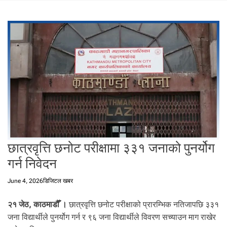
t
a
l
f
r
o
m
N
e
p
a
l
i
छात्रवृत्ति छनोट परीक्षामा ३३१ जनाको पुनर्योग
n
गर्न निवेदन
N
e
June 4, 2026
डिजिटल खबर
p
a
२१ जेठ, काठमाडौँ ।
छात्रवृत्ति छनोट परीक्षाको प्रारम्भिक नतिजापछि ३३१
l
जना विद्यार्थीले पुनर्योग गर्न र ९६ जना विद्यार्थीले विवरण सच्याउन माग राखेर
i