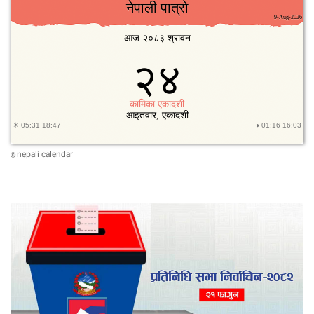
nepali calendar
©