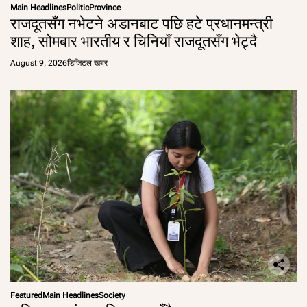
Main Headlines
Politic
Province
राजदूतसँग नभेटने अडानबाट पछि हटे प्रधानमन्त्री
शाह, सोमबार भारतीय र चिनियाँ राजदूतसँग भेट्दै
August 9, 2026
डिजिटल खबर
Featured
Main Headlines
Society