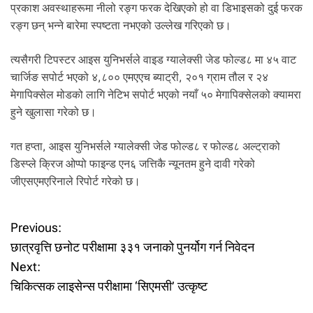
प्रकाश अवस्थाहरूमा नीलो रङ्ग फरक देखिएको हो वा डिभाइसको दुई फरक
रङ्ग छन् भन्ने बारेमा स्पष्टता नभएको उल्लेख गरिएको छ।
त्यसैगरी टिपस्टर आइस युनिभर्सले वाइड ग्यालेक्सी जेड फोल्ड८ मा ४५ वाट
चार्जिङ सपोर्ट भएको ४,८०० एमएएच ब्याट्री, २०१ ग्राम तौल र २४
मेगापिक्सेल मोडको लागि नेटिभ सपोर्ट भएको नयाँ ५० मेगापिक्सेलको क्यामरा
हुने खुलासा गरेको छ।
गत हप्ता, आइस युनिभर्सले ग्यालेक्सी जेड फोल्ड८ र फोल्ड८ अल्ट्राको
डिस्प्ले क्रिज ओप्पो फाइन्ड एन६ जत्तिकै न्यूनतम हुने दावी गरेको
जीएसएमएरिनाले रिपोर्ट गरेको छ।
P
Previous:
छात्रवृत्ति छनोट परीक्षामा ३३१ जनाको पुनर्योग गर्न निवेदन
o
Next:
चिकित्सक लाइसेन्स परीक्षामा ‘सिएमसी’ उत्कृष्ट
s