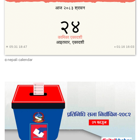
nepali calendar
©