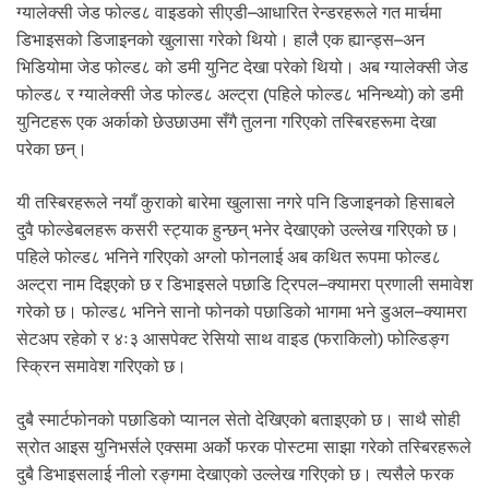
.
ग्यालेक्सी जेड फोल्ड८ वाइडको सीएडी–आधारित रेन्डरहरूले गत मार्चमा
डिभाइसको डिजाइनको खुलासा गरेको थियो। हालै एक ह्यान्ड्स–अन
भिडियोमा जेड फोल्ड८ को डमी युनिट देखा परेको थियो। अब ग्यालेक्सी जेड
फोल्ड८ र ग्यालेक्सी जेड फोल्ड८ अल्ट्रा (पहिले फोल्ड८ भनिन्थ्यो) को डमी
युनिटहरू एक अर्काको छेउछाउमा सँगै तुलना गरिएको तस्बिरहरूमा देखा
परेका छन्।
यी तस्बिरहरूले नयाँ कुराको बारेमा खुलासा नगरे पनि डिजाइनको हिसाबले
दुवै फोल्डेबलहरू कसरी स्ट्याक हुन्छन् भनेर देखाएको उल्लेख गरिएको छ।
पहिले फोल्ड८ भनिने गरिएको अग्लो फोनलाई अब कथित रूपमा फोल्ड८
अल्ट्रा नाम दिइएको छ र डिभाइसले पछाडि ट्रिपल–क्यामरा प्रणाली समावेश
गरेको छ। फोल्ड८ भनिने सानो फोनको पछाडिको भागमा भने डुअल–क्यामरा
सेटअप रहेको र ४ः३ आसपेक्ट रेसियो साथ वाइड (फराकिलो) फोल्डिङ्ग
स्क्रिन समावेश गरिएको छ।
दुबै स्मार्टफोनको पछाडिको प्यानल सेतो देखिएको बताइएको छ। साथै सोही
स्रोत आइस युनिभर्सले एक्समा अर्को फरक पोस्टमा साझा गरेको तस्बिरहरूले
दुबै डिभाइसलाई नीलो रङ्गमा देखाएको उल्लेख गरिएको छ। त्यसैले फरक