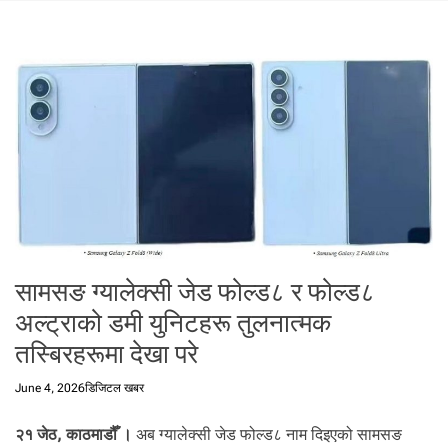
t
a
l
f
r
o
m
N
e
p
a
l
i
सामसङ ग्यालेक्सी जेड फोल्ड८ र फोल्ड८
n
अल्ट्राको डमी युनिटहरू तुलनात्मक
N
e
तस्बिरहरूमा देखा परे
p
a
June 4, 2026
डिजिटल खबर
l
i
२१ जेठ, काठमाडौँ ।
अब ग्यालेक्सी जेड फोल्ड८ नाम दिइएको सामसङ