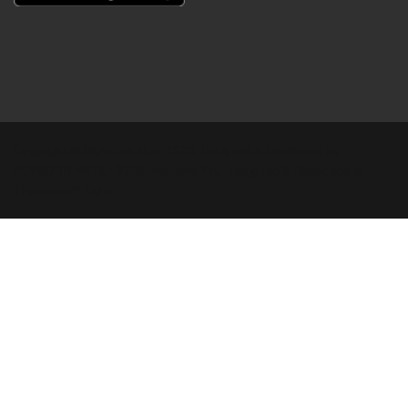
Copyright © Digital Khabar 2026. Designed & Developed By
POPKORN MEDIA 2026 Avenews-Pro.
Designed & Developed by
ThemeinWP Team