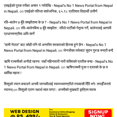
एसइईको पुरक परीक्षा असार १ गतेदेखि - Nepal's No 1 News Portal from Nepal
in Nepali.
on
एसईको नतिजा सार्वजनिक, ६५.९८ प्रतिशत विद्यार्थी उत्तीर्ण
रवि–बालेन ७ बुँदे सम्झौतामा के छ ? - Nepal's No 1 News Portal from Nepal in
Nepali.
on
रवि–बालेनबिच ७ बुँदे सम्झौता : रविले पार्टीको नेतृत्व गर्ने, बालेनलाई आगामी
प्रधानमन्त्रीमा अघि सार्ने
"हामी नेपाल" बाट कोही पनि यो अन्तरिम सरकारको हिस्सा हुने छैन - Nepal's No 1
News Portal from Nepal in Nepali.
on
जेनजीका तर्फबाट सुदन गुरुङ मन्त्री बन्दै
ऋषि पञ्चमीको अनौठो रहस्य: जहाँ महिनावारी नारी शक्तिको प्रतीक बन्छ - Nepal's No
1 News Portal from Nepal in Nepali.
on
ऋषिपञ्चमी पूजा र व्रतको के छ त
धार्मिक महत्व !
शिशुको ज्यान बचाउने अनमी जानकीलाई स्वास्थ्यमन्त्रीले स्याबासी दिँदै भने- तपाईँजस्तो
स्वास्थ्
on
शिशुको प्राण रक्षार्थ सात घण्टा : अनमीको मुखबाटै कृत्रिम श्वास