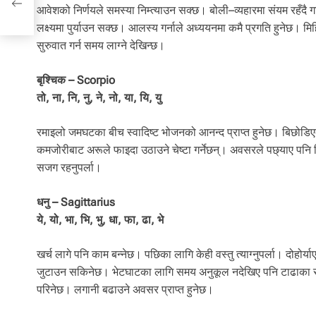
आवेशको निर्णयले समस्या निम्त्याउन सक्छ। बोली–व्यहारमा संयम रहँदै गरिए
लक्ष्यमा पुर्याउन सक्छ। आलस्य गर्नाले अध्ययनमा कमै प्रगति हुनेछ। 
सुरुवात गर्न समय लाग्ने देखिन्छ।
बृश्चिक – Scorpio
तो, ना, नि, नु, ने, नो, या, यि, यु
रमाइलो जमघटका बीच स्वादिष्ट भोजनको आनन्द प्राप्त हुनेछ। बिछोड
कमजोरीबाट अरूले फाइदा उठाउने चेष्टा गर्नेछन्। अवसरले पछ्याए पनि व
सजग रहनुपर्ला।
धनु – Sagittarius
ये, यो, भा, भि, भु, धा, फा, ढा, भे
खर्च लागे पनि काम बन्नेछ। पछिका लागि केही वस्तु त्याग्नुपर्ला। दोहोर
जुटाउन सकिनेछ। भेटघाटका लागि समय अनुकूल नदेखिए पनि टाढाका सा
परिनेछ। लगानी बढाउने अवसर प्राप्त हुनेछ।