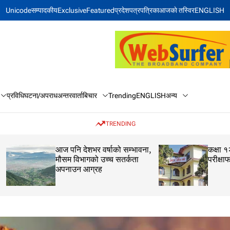
Unicode
सम्पादकीय
Exclusive
Featured
प्रदेश
पत्रपत्रिका
आजकाे तस्विर
ENGLISH
बिचार
अन्य
प्रविधि
घटना/अपराध
अन्तरवार्ता
Trending
ENGLISH
TRENDING
आज पनि देशभर वर्षाको सम्भावना,
कक्षा १२ को मौका परीक
मौसम विभागको उच्च सतर्कता
परीक्षाफल प्रकाशित
अपनाउन आग्रह