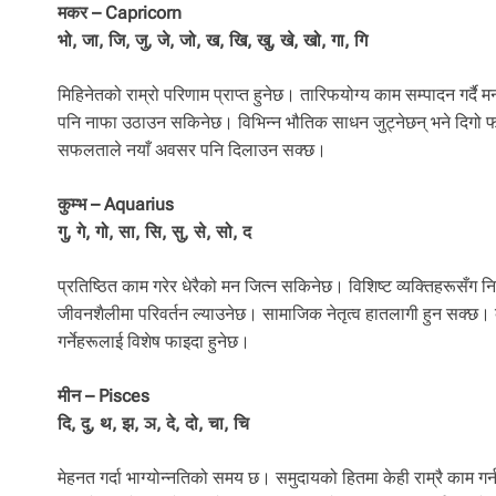
मकर – Capricorn
भो, जा, जि, जु, जे, जो, ख, खि, खु, खे, खो, गा, गि
मिहिनेतको राम्रो परिणाम प्राप्त हुनेछ। तारिफयोग्य काम सम्पादन गर्द
पनि नाफा उठाउन सकिनेछ। विभिन्न भौतिक साधन जुट्नेछन् भने दिगो फाइद
सफलताले नयाँ अवसर पनि दिलाउन सक्छ।
कुम्भ – Aquarius
गु, गे, गो, सा, सि, सु, से, सो, द
प्रतिष्ठित काम गरेर धेरैको मन जित्न सकिनेछ। विशिष्ट व्यक्तिहरूसँ
जीवनशैलीमा परिवर्तन ल्याउनेछ। सामाजिक नेतृत्व हातलागी हुन सक्छ।
गर्नेहरूलाई विशेष फाइदा हुनेछ।
मीन – Pisces
दि, दु, थ, झ, ञ, दे, दो, चा, चि
मेहनत गर्दा भाग्योन्नतिको समय छ। समुदायको हितमा केही राम्रै काम गर