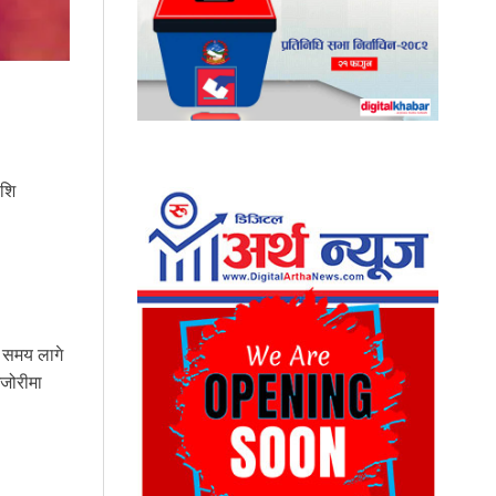
ाशि
। समय लागे
मजोरीमा