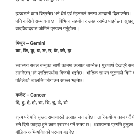
हडबडले काम बिग्रनेछ भने धैर्य एवं मेहनतले मनग्य आम्दानी दिलाउनेछ। 
पनि कसिने सम्भावना छ। विभिन्न सहयोग र उपहारसमेत पाइनेछ। सुखदु
वादविवादबाट जोगिने प्रयत्न गर्नुहोला।
मिथुन – Gemini
का, कि, कु, घ, ङ, छ, के, को, हा
स्वास्थ्य सबल बन्नुका साथै काममा उत्साह जाग्नेछ। पुरुषार्थ देखाएर
लाग्नेछन् भने प्रतिस्पर्धामा विजयी भइनेछ। भौतिक साधन जुट्नाले दिगो
पहिलेको उपलब्धि जोगाउन सफल भइनेछ।
कर्कट – Cancer
हि, हु, हे, हो, डा, डि, डु, डे, डो
श्रम परे पनि सुखद् समाचारले उत्साह जगाउनेछ। तारिफयोग्य काम गर्दै धे
भने दिगो फाइदा हुने काम प्रारम्भ गर्ने समय छ। अध्ययनमा प्रगति हुनुक
बौद्धिक अभिव्यक्तिको प्रभाव बढ्नेछ।