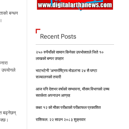
रताको बन्धन
छ।
Recent Posts
२५० रुपैयाँको सामान किनेका उपभोक्ताले जिते १०
लाखको बम्पर उपहार
िनारा
को उपयोगले
भाटभटेनी ‘अन्तर्राष्ट्रिय मोडल’मा २४ सै घण्टा
सञ्चालनको तयारी
आज पनि देशभर वर्षाको सम्भावना, मौसम विभागको उच्च
सतर्कता अपनाउन आग्रह
कक्षा १२ को मौका परीक्षाको परीक्षाफल प्रकाशित
त बढ्नेछन्
राशिफल: २२ साउन २०८३ शुक्रवार
 सक्छ।