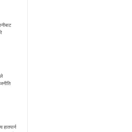
गानीबाट
को
ले
ाजनीति
व हातपार्न