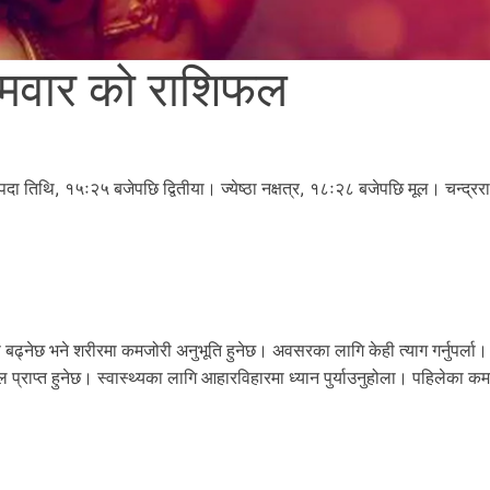
मवार को राशिफल
पदा तिथि, १५ः२५ बजेपछि द्वितीया। ज्येष्ठा नक्षत्र, १८ः२८ बजेपछि मूल। चन्द्रर
ढ्नेछ भने शरीरमा कमजोरी अनुभूति हुनेछ। अवसरका लागि केही त्याग गर्नुपर्ला
्राप्त हुनेछ। स्वास्थ्यका लागि आहारविहारमा ध्यान पुर्याउनुहोला। पहिलेका क