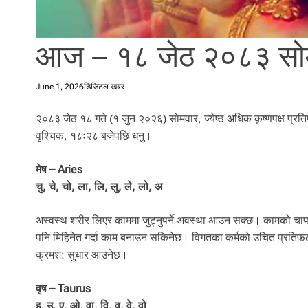
l
i
.
आज – १८ जेठ २०८३ सो
June 1, 2026
डिजिटल खबर
२०८३ जेठ १८ गते (१ जुन २०२६) साेमवार, ज्येष्ठ अधिक कृष्णपक्ष प्रति
वृश्चिक, १८ः२८ बजेपछि धनु।
मेष – Aries
चु, चे, चो, ला, लि, लु, ले, लो, अ
अस्वस्थ शरीर लिएर काममा जुट्नुपर्ने अवस्था आउन सक्छ। कामको चाप ब
पनि मिहिनेत गर्दा काम बनाउन सकिनेछ। विगतका कर्मको उचित प्रतिफल प
क्रमश: सुधार आउनेछ।
वृष – Taurus
इ, उ, ए, ओ, वा, वि, वु, वे, वो