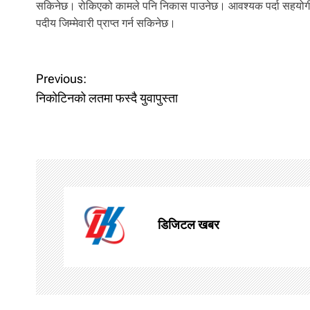
सकिनेछ। रोकिएको कामले पनि निकास पाउनेछ। आवश्यक पर्दा सहयोगीहर
पदीय जिम्मेवारी प्राप्त गर्न सकिनेछ।
P
Previous:
o
निकोटिनको लतमा फस्दै युवापुस्ता
s
t
n
a
डिजिटल खबर
v
i