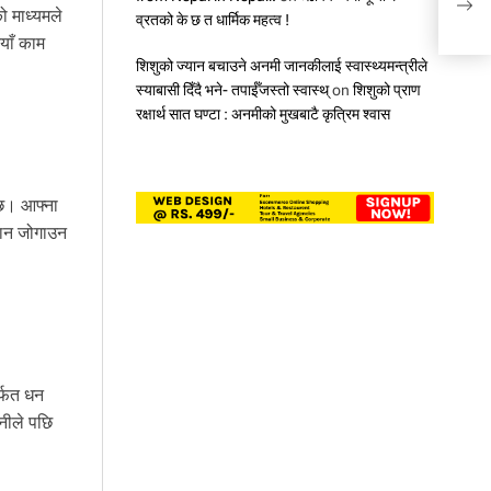
ो माध्यमले
सम्भ
व्रतको के छ त धार्मिक महत्व !
याँ काम
शिशुको ज्यान बचाउने अनमी जानकीलाई स्वास्थ्यमन्त्रीले
स्याबासी दिँदै भने- तपाईँजस्तो स्वास्थ्
on
शिशुको प्राण
रक्षार्थ सात घण्टा : अनमीको मुखबाटै कृत्रिम श्वास
्छ। आफ्ना
्मान जोगाउन
र्फत धन
नीले पछि