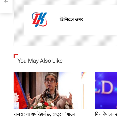
t
n
डिजिटल खबर
a
v
i
g
You May Also Like
a
t
i
o
n
राजसंस्था अपरिहार्य छ, राष्ट्र जोगाउन
मिस नेपाल–