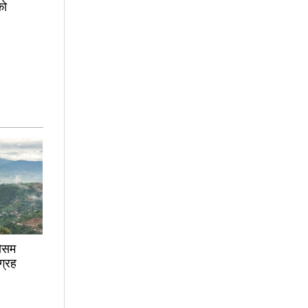
को
मौसम
ग्रह