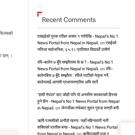
Recent Comments
 फिल्मको
एसइईको पुरक परीक्षा असार १ गतेदेखि - Nepal's No 1
News Portal from Nepal in Nepali.
on
एसईको
नतिजा सार्वजनिक, ६५.९८ प्रतिशत विद्यार्थी उत्तीर्ण
का छन् ।
रवि–बालेन ७ बुँदे सम्झौतामा के छ ? - Nepal's No 1
News Portal from Nepal in Nepali.
on
रवि–
बालेनबिच ७ बुँदे सम्झौता : रविले पार्टीको नेतृत्व गर्ने,
बालेनलाई आगामी प्रधानमन्त्रीमा अघि सार्ने
"हामी नेपाल" बाट कोही पनि यो अन्तरिम सरकारको हिस्सा
हुने छैन - Nepal's No 1 News Portal from Nepal
in Nepali.
on
जेनजीका तर्फबाट सुदन गुरुङ मन्त्री बन्दै
ऋषि पञ्चमीको अनौठो रहस्य: जहाँ महिनावारी नारी
शक्तिको प्रतीक बन्छ - Nepal's No 1 News Portal
आज
from Nepal in Nepali.
on
ऋषिपञ्चमी पूजा र