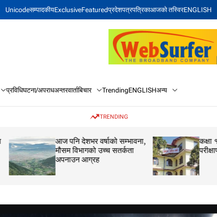
Unicode
सम्पादकीय
Exclusive
Featured
प्रदेश
पत्रपत्रिका
आजकाे तस्विर
ENGLISH
बिचार
अन्य
प्रविधि
घटना/अपराध
अन्तरवार्ता
Trending
ENGLISH
TRENDING
आज पनि देशभर वर्षाको सम्भावना,
कक्षा १२ को मौका परीक
मौसम विभागको उच्च सतर्कता
परीक्षाफल प्रकाशित
अपनाउन आग्रह