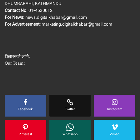
DHUMBARAHI, KATHMANDU
Contact No
: 01-4530012
For News:
news.digitalkhabar@gmail.com
For Advertiesment:
marketing.digitalkhabar@gmail.com
विज्ञापनको लागि
:
Our Team:
Facebook
Twitter
Instagram
Pinterest
Whatsapp
Vimeo