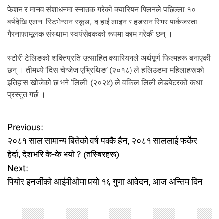
फेशन र मानव संशाधनमा स्नातक गरेकी क्यारियन फ्लिनले पछिल्ला १०
वर्षदेखि एलन–स्टिभेन्सन स्कूल, द हाई लाइन र हडसन रिभर पार्कजस्ता
गैरनाफामूलक संस्थामा स्वयंसेवकको रूपमा काम गरेकी छन् ।
स्टोरी टेलिङको शक्तिप्रति उत्साहित क्यारियनले अर्थपूर्ण फिल्महरू बनाएकी
छन् । तीमध्ये ‘दिस चेन्जेज एभ्रिथिङ’ (२०१८) ले हलिउडमा महिलाहरूको
इतिहास खोजेको छ भने ‘लिली’ (२०२४) ले वकिल लिली लेडबेटरको कथा
प्रस्तुत गर्छ ।
P
Previous:
२०८१ साल सामान्य बितेको वर्ष पक्कै हैन, २०८१ साललाई फर्केर
o
हेर्दा, देशभरि के-के भयो ? (तस्बिरहरू)
Next:
s
पियोर इनर्जीको आईपीओमा पर्‍यो १६ गुणा आवेदन, आज अन्तिम दिन
t
n