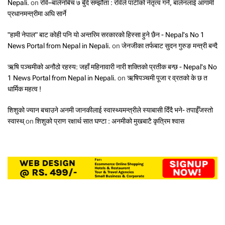
Nepali.
on
रवि–बालेनबिच ७ बुँदे सम्झौता : रविले पार्टीको नेतृत्व गर्ने, बालेनलाई आगामी
प्रधानमन्त्रीमा अघि सार्ने
"हामी नेपाल" बाट कोही पनि यो अन्तरिम सरकारको हिस्सा हुने छैन - Nepal's No 1
News Portal from Nepal in Nepali.
on
जेनजीका तर्फबाट सुदन गुरुङ मन्त्री बन्दै
ऋषि पञ्चमीको अनौठो रहस्य: जहाँ महिनावारी नारी शक्तिको प्रतीक बन्छ - Nepal's No
1 News Portal from Nepal in Nepali.
on
ऋषिपञ्चमी पूजा र व्रतको के छ त
धार्मिक महत्व !
शिशुको ज्यान बचाउने अनमी जानकीलाई स्वास्थ्यमन्त्रीले स्याबासी दिँदै भने- तपाईँजस्तो
स्वास्थ्
on
शिशुको प्राण रक्षार्थ सात घण्टा : अनमीको मुखबाटै कृत्रिम श्वास