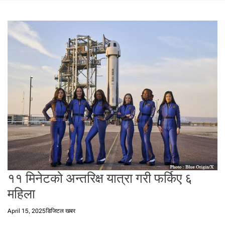
t
a
l
f
r
o
m
N
e
p
a
l
i
n
N
e
११ मिनेटको अन्तरिक्ष यात्रा गरी फर्किए ६
p
महिला
a
l
April 15, 2025
डिजिटल खबर
i