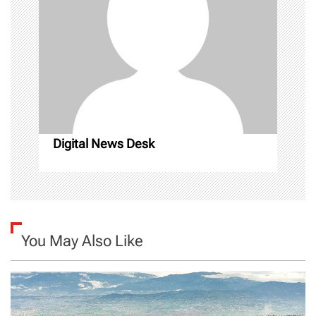
g
a
t
i
o
Digital News Desk
n
You May Also Like