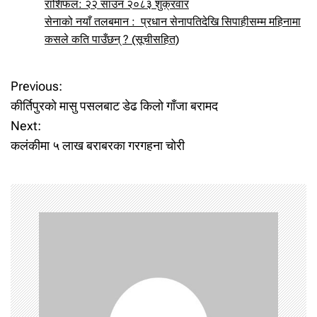
राशिफल: २२ साउन २०८३ शुक्रवार
सेनाको नयाँ तलबमान : प्रधान सेनापतिदेखि सिपाहीसम्म महिनामा
कसले कति पाउँछन् ? (सूचीसहित)
P
Previous:
कीर्तिपुरको मासु पसलबाट डेढ किलो गाँजा बरामद
o
Next:
कलंकीमा ५ लाख बराबरका गरगहना चोरी
s
t
n
a
v
i