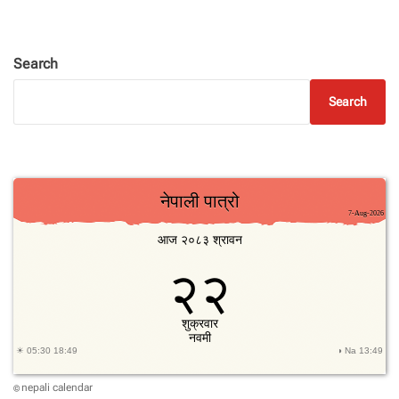
Search
Search
nepali calendar
©