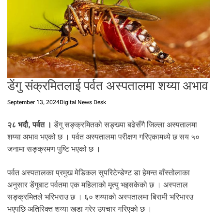
t
a
l
f
r
o
m
N
डेंगु संक्रमितलाई पर्वत अस्पतालमा शय्या अभाव
e
p
September 13, 2024
Digital News Desk
a
l
२८ भदौ, पर्वत ।
डेंगु सङ्क्रमितको सङ्ख्या बढेसँगै जिल्ला अस्पतालमा
i
शय्या अभाव भएको छ । पर्वत अस्पतालमा परीक्षण गरिएकामध्ये छ सय ५०
n
जनामा सङ्क्रमण पुष्टि भएको छ ।
N
e
पर्वत अस्पतालका प्रमुख मेडिकल सुपरिटेन्डेण्ट डा हेमन्त बाँस्तोलाका
p
अनुसार डेंगुबाट पर्वतमा एक महिलाको मृत्यु भइसकेको छ । अस्पताल
a
सङ्क्रमितले भरिभराउ छ । ६० शय्याको अस्पतालमा बिरामी भरिभारउ
l
i
भएपछि अतिरिक्त शय्या खडा गरेर उपचार गरिएको छ ।